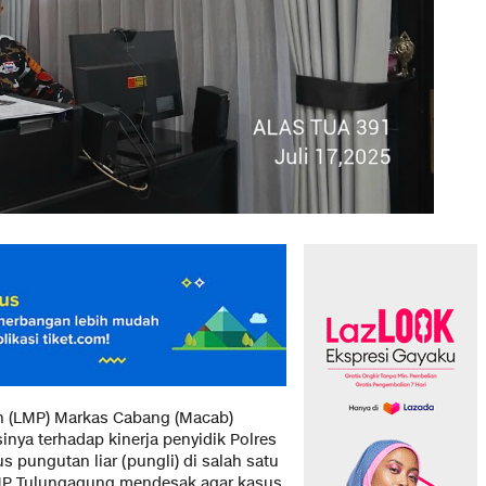
h (LMP) Markas Cabang (Macab)
ya terhadap kinerja penyidik Polres
ungutan liar (pungli) di salah satu
LMP Tulungagung mendesak agar kasus