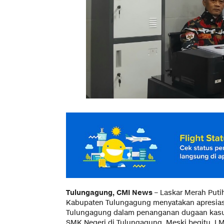
Tulungagung, CMI News
– Laskar Merah Puti
Kabupaten Tulungagung menyatakan apresiasin
Tulungagung dalam penanganan dugaan kasus p
SMK Negeri di Tulungagung. Meski begitu, 