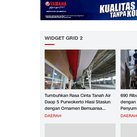
WIDGET GRID 2
Tumbuhkan Rasa Cinta Tanah Air
690 Rib
Daop 5 Purwokerto Hiasi Stasiun
dengan 
dengan Ornamen Bernuansa
Penyumb
Merah Putih
Angkuta
DAERAH
DAERA
Purwoke
Tahun 2