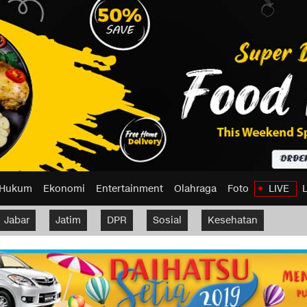
Hukum
Ekonomi
Entertainment
Olahraga
Foto
LIVE
Jabar
Jatim
DPR
Sosial
Kesehatan