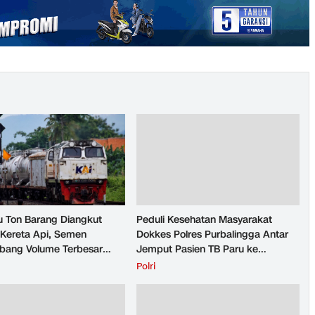
u Ton Barang Diangkut
Peduli Kesehatan Masyarakat
Kereta Api, Semen
Dokkes Polres Purbalingga Antar
ang Volume Terbesar
Jemput Pasien TB Paru ke
n Barang KAI Daop 5
Puskesmas
H
Polri
rto pada Semester 1
026