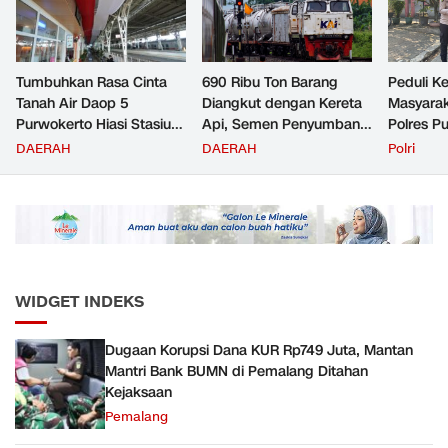
Tumbuhkan Rasa Cinta
690 Ribu Ton Barang
Peduli K
Tanah Air Daop 5
Diangkut dengan Kereta
Masyara
Purwokerto Hiasi Stasiun
Api, Semen Penyumbang
Polres P
dengan Ornamen
Volume Terbesar
Jemput P
DAERAH
DAERAH
Polri
Bernuansa Merah Putih
Angkutan Barang KAI
ke Pusk
Daop 5 Purwokerto pada
Semester 1 Tahun 2026
WIDGET INDEKS
Dugaan Korupsi Dana KUR Rp749 Juta, Mantan
Mantri Bank BUMN di Pemalang Ditahan
Kejaksaan
Pemalang