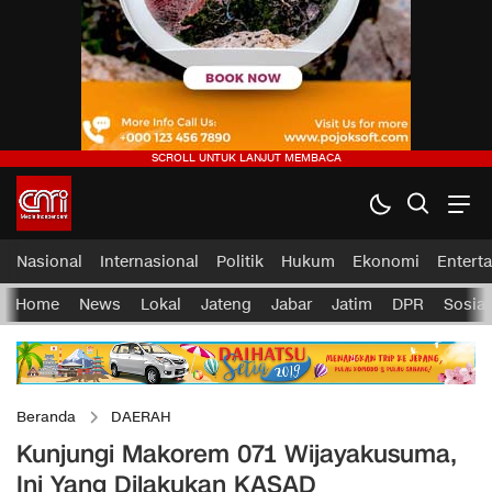
Nasional
Internasional
Politik
Hukum
Ekonomi
Entert
Home
News
Lokal
Jateng
Jabar
Jatim
DPR
Sosial
Beranda
DAERAH
Kunjungi Makorem 071 Wijayakusuma,
Ini Yang Dilakukan KASAD