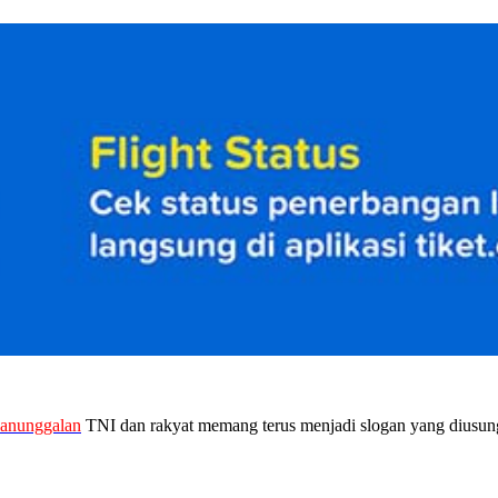
anunggalan
TNI dan rakyat memang terus menjadi slogan yang diusu