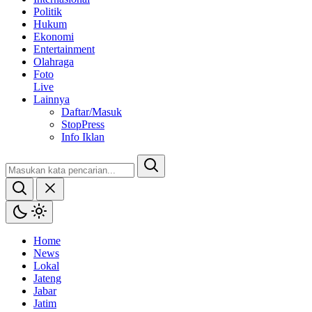
Politik
Hukum
Ekonomi
Entertainment
Olahraga
Foto
Live
Lainnya
Daftar/Masuk
StopPress
Info Iklan
Home
News
Lokal
Jateng
Jabar
Jatim