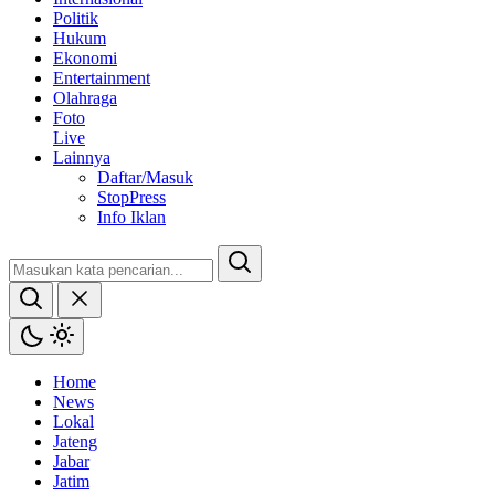
Politik
Hukum
Ekonomi
Entertainment
Olahraga
Foto
Live
Lainnya
Daftar/Masuk
StopPress
Info Iklan
Home
News
Lokal
Jateng
Jabar
Jatim