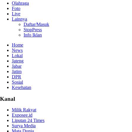
Olahraga
Foto
Live
Lainnya
Daftar/Masuk
StopPress
Info Iklan
Home
News
Lokal
Jateng
Jabar
Jatim
DPR
Sosial
Kesehatan
Kanal
Milik Rakyat
Exposee.id
Liputan 24 Times
Surya Media
Mata Dunia