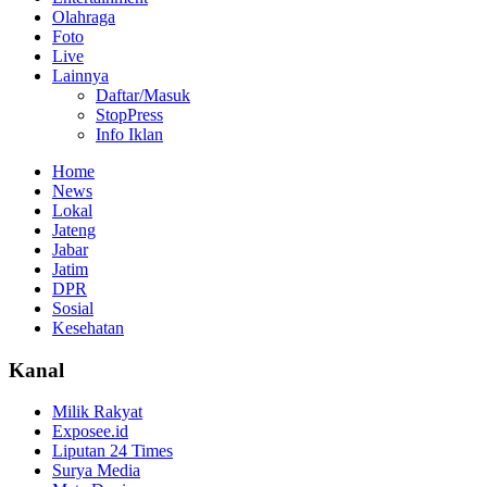
Olahraga
Foto
Live
Lainnya
Daftar/Masuk
StopPress
Info Iklan
Home
News
Lokal
Jateng
Jabar
Jatim
DPR
Sosial
Kesehatan
Kanal
Milik Rakyat
Exposee.id
Liputan 24 Times
Surya Media