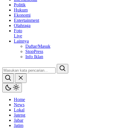
Politik
Hukum
Ekonomi
Entertainment
Olahraga
Foto
Live
Lainnya
Daftar/Masuk
StopPress
Info Iklan
Home
News
Lokal
Jateng
Jabar
Jatim