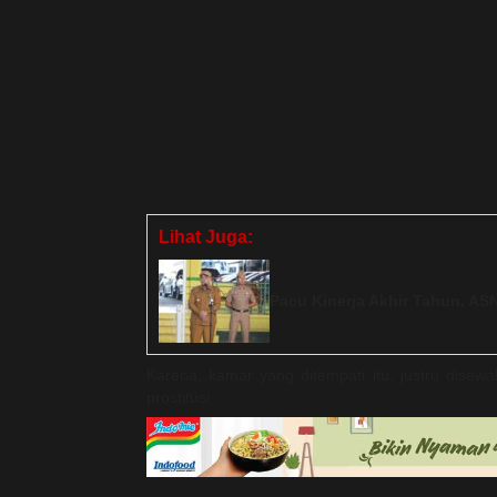
Lihat Juga:
Pacu Kinerja Akhir Tahun, AS
Karena, kamar yang ditempati itu, justru disewa
prostitusi.