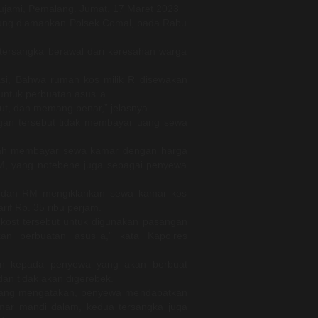
ujami, Pemalang. Jumat, 17 Maret 2023
gsung diamankan Polsek Comal, pada Rabu
a tersangka berawal dari keresahan warga
i, Bahwa rumah kos milik R disewakan
ntuk perbuatan asusila.
ebut, dan memang benar,” jelasnya.
angan tersebut tidak membayar uang sewa
lah membayar sewa kamar dengan harga
M, yang notebene juga sebagai penyewa
A dan RM mengiklankan sewa kamar kos
rif Rp. 35 ribu perjam.
ost tersebut untuk digunakan pasangan
an perbuatan asusila,” kata Kapolres
an kepada penyewa yang akan berbuat
n tidak akan digerebek.
alang mengatakan, penyewa mendapatkan
 kamar mandi dalam, kedua tersangka juga