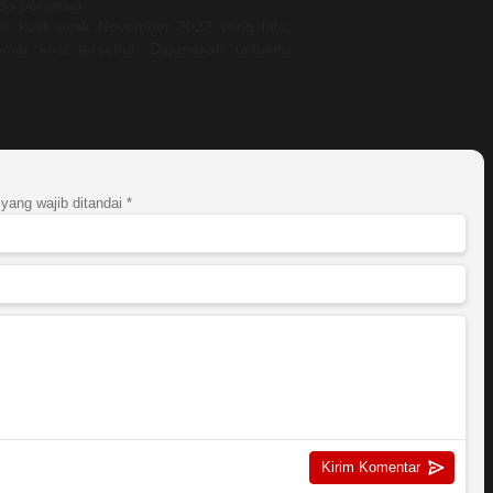
ada penyewa.
 kost sejak November 2022 yang lalu,
ar kost tersebut. Digunakan untukitu
yang wajib ditandai
*