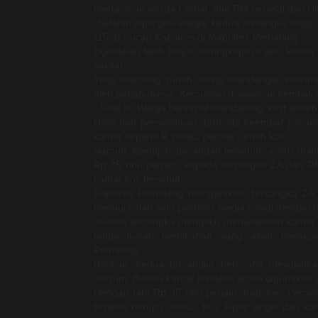
merupakan warga Comal, dan RM berasal dari Ul
“Setelah dipergoki warga, kedua tersangka lan
(15/3),” ucap Kapolres di Mapolres Pemalang
Dijelaskan lebih lanjut, terungkapnya aksi kedu
sekitar.
Yang memang sudah sering mendengar informas
oleh penghuninya. Kemudian disewakan kembali u
” Saat itu Warga berinisitif mendatangi kost ters
Hasil dari penyelidikan, ternyata keempat pas
kamar kepada R selaku pemilik rumah kos.
Namun, keempat pasangan tersebut, justru ma
Rp 35 ribu perjam, kepada tersangka ZA dan R
kamar kos tersebut.
Kapolres Pemalang mengatakan, tersangka Z
melalui salah satu platform media sosial dengan ta
“Kedua tersangka mengaku menyewakan kamar k
tanpa ikatan pernikahan yang akan melakuk
Pemalang.
Bahkan, kedua tersangka berusaha meyakink
mesum. Bahwa kamar tersebut aman digunakan da
Dengan tarif Rp 35 ribu perjam, Kapolres Pem
fasilitas berupa, kasur, tisu, kipas angin dan