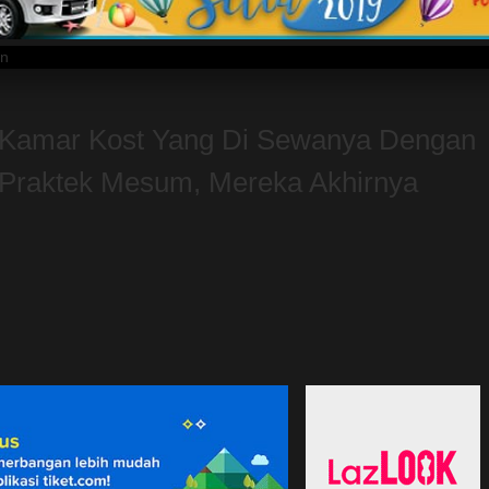
amar Kost Yang Di Sewanya Dengan
k Praktek Mesum, Mereka Akhirnya