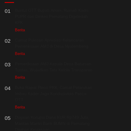
Buntut OTT Bupati Anom, Rumah Kadis
01
PUPR dan Dinkes Pemalang Digeledah
KPK
Berita
Camat Pulosari Apresiasi Kelancaran
02
Pemeriksaan AMJ di Desa Nyalembeng
Berita
Pemeriksaan AMJ Kepala Desa Batursari
03
Tuntas, Wujudkan Tata Kelola Transparan
Berita
Buka Rapat Pleno PKK, Camat Petarukan
04
Imbau Kader Jaga Kondusivitas Pasca-
OTT
Berita
Dugaan Korupsi Dana KUR Rp749 Juta,
05
Mantan Mantri Bank BUMN di Pemalang
Ditahan Kejaksaan