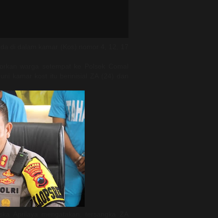
da di dalam kamar (Kos) nomor 4, 12, 17
porkan warga setempat ke Polsek Comal
 kamar kost itu berinisial ZA (24) dan
ka Aprilaya mengatakan, tersangka ZA