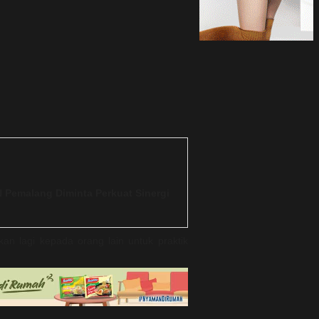
N Pemalang Diminta Perkuat Sinergi
kan lagi kepada orang lain untuk praktik