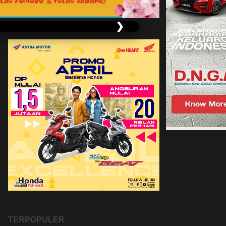
❯
TERPOPULER