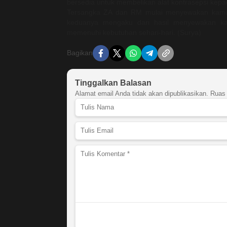
bersedia untuk membelikan alat kontrasepsi kep
Tersangka ZA dan RM mulai menyewakan kamar
keduanya mengaku dari hasil menyewakan kam
memenuhi kebutuhan sehari-hari. (Surya)
Bagikan
Tinggalkan Balasan
Alamat email Anda tidak akan dipublikasikan.
Ruas 