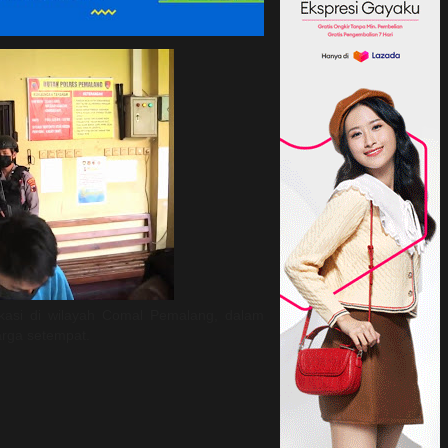
asi di wilayah Comal Pemalang, dalam
arga setempat.