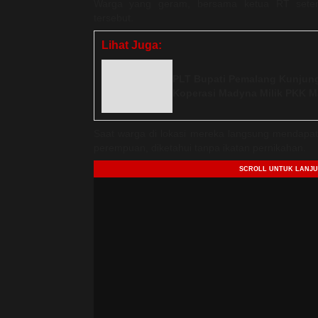
Warga yang geram, bersama ketua RT sete
tersebut.
Lihat Juga:
PLT Bupati Pemalang Kunjung
Koperasi Madyna Milik PKK M
Saat warga di lokasi mereka langsung mendapati
perempuan, diketahui tanpa ikatan pernikahan.