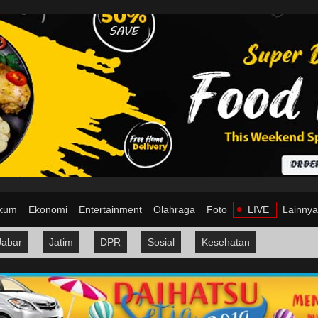
kum
Ekonomi
Entertainment
Olahraga
Foto
LIVE
Lainny
Jabar
Jatim
DPR
Sosial
Kesehatan