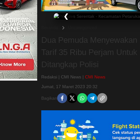
❮
Beranda
Uncategorized
Dua Pemuda Menyewakan K
Tarif 35 Ribu Perjam Untu
Ditangkap Polisi
Redaksi | CMI News |
CMI News
Jumat, 17 Maret 2023 20:32
Bagikan