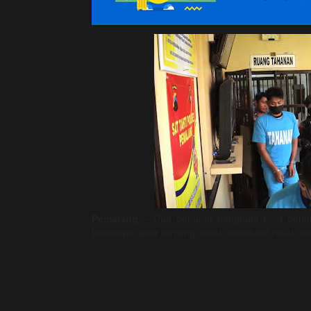
Pemalang
– Dua pemuda penghuni Kost berlok
beberapa akhir ini yang sudah membuat resah w