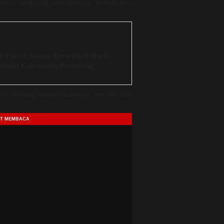
mpat langsung mendatangi rumah kos
i Pabrik Garam Beriodium Murni
andiri Kabupaten Pemalang
 4 (empat) orang pasangan laki-laki dan