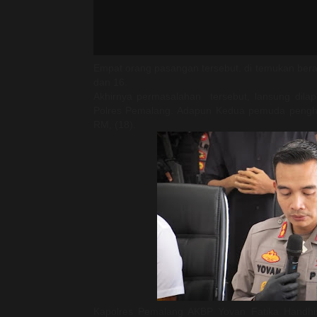
Empat orang pasangan tersebut, di temukan bera
dan 16.
Akhirnya permasalahan tersebut, lansung dila
Polres Pemalang. Adapun Kedua pemuda penghuni
RM, (18).
Kapolres Pemalang AKBP Yovan Fatika Handhis