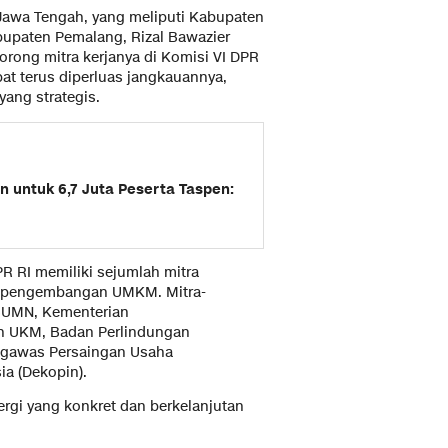
 Jawa Tengah, yang meliputi Kabupaten
upaten Pemalang, Rizal Bawazier
rong mitra kerjanya di Komisi VI DPR
t terus diperluas jangkauannya,
ang strategis.
 untuk 6,7 Juta Peserta Taspen:
R RI memiliki sejumlah mitra
g pengembangan UMKM. Mitra-
 BUMN, Kementerian
n UKM, Badan Perlindungan
ngawas Persaingan Usaha
a (Dekopin).
nergi yang konkret dan berkelanjutan