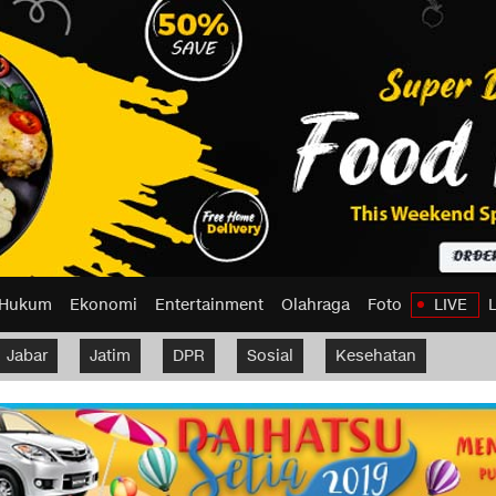
Hukum
Ekonomi
Entertainment
Olahraga
Foto
LIVE
Jabar
Jatim
DPR
Sosial
Kesehatan