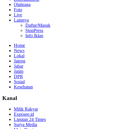
Olahraga
Foto
Live
Lainnya
Daftar/Masuk
StopPress
Info Iklan
Home
News
Lokal
Jateng
Jabar
Jatim
DPR
Sosial
Kesehatan
Kanal
Milik Rakyat
Exposee.id
Liputan 24 Times
Surya Media