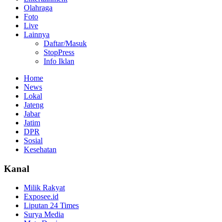
Olahraga
Foto
Live
Lainnya
Daftar/Masuk
StopPress
Info Iklan
Home
News
Lokal
Jateng
Jabar
Jatim
DPR
Sosial
Kesehatan
Kanal
Milik Rakyat
Exposee.id
Liputan 24 Times
Surya Media