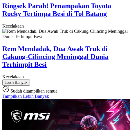
Ringsek Parah! Penampakan Toyota
Rocky Tertimpa Besi di Tol Batang
Kecelakaan
Rem Mendadak, Dua Awak Truk di
Cakung-Cilincing Meninggal Dunia
Terhimpit Besi
Kecelakaan
Lebih Banyak
Sudah ditampilkan semua
Tampilkan Lebih Banyak