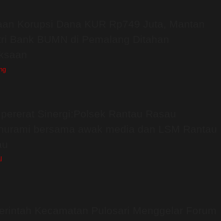
an Korupsi Dana KUR Rp749 Juta, Mantan
ri Bank BUMN di Pemalang Ditahan
ksaan
ng
ererat Sinergi:Polsek Rantau Rasau
thurami bersama awak media dan LSM Rantau
au
l
rintah Kecamatan Pulosari Menggelar Forum