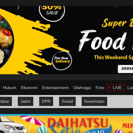
Hukum
Ekonomi
Entertainment
Olahraga
Foto
LIVE
La
Jabar
Jatim
DPR
Sosial
Kesehatan