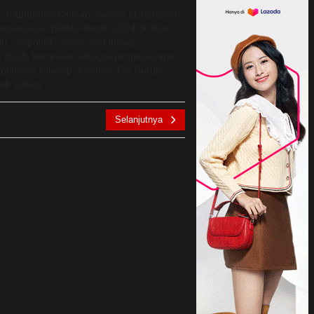
h Kabupaten Cilacap, Selasa (13/2/2024)
engamanan (PAM) Pemilu 2024 di Alun
ri, Satpol PP, serta Sat Linmas.
 2024, bertindak sebagai pimpinan apel,
apolresta Cilacap, Kombes Pol Ruruh
i Yuliazi.
Selanjutnya