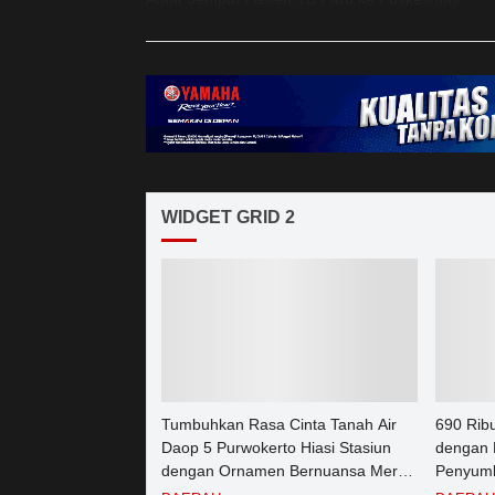
WIDGET GRID 2
Tumbuhkan Rasa Cinta Tanah Air
690 Rib
Daop 5 Purwokerto Hiasi Stasiun
dengan 
dengan Ornamen Bernuansa Merah
Penyumb
Putih
Angkuta