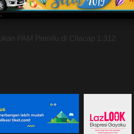
ukan PAM Pemilu di Cilacap 1.312