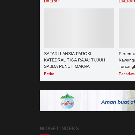
DAERAH
DAERAH
Purwoke
2026
SAFARI LANSIA PAROKI
Perempu
KATEDRAL TIGA RAJA: TUJUH
Kawunga
SABDA PENUH MAKNA
Tersang
Purbali
Berita
Peristiwa
WIDGET INDEKS