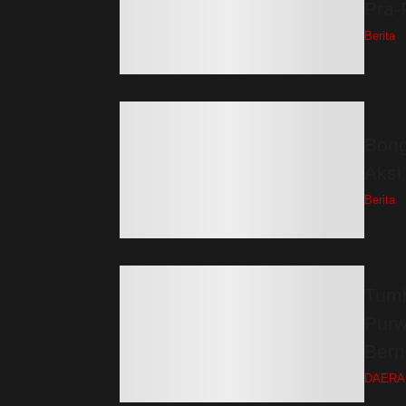
Pra-
Berita
Bong
Aksi
Berita
Tumb
Purw
Bern
DAERA