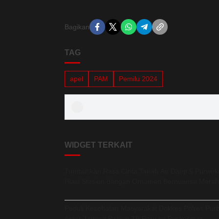
Bagikan
TAG
apel
PAM
Pemilu 2024
WIDGET TERKAIT
Tumbuhkan Rasa Cinta Tanah Air Daop 5 Purwok
Hiasi Stasiun dengan Ornamen Bernuansa Merah
Peduli Kesehatan Masyarakat Dokkes Polres Purb
Antar Jemput Pasien TB Paru ke Puskesmas