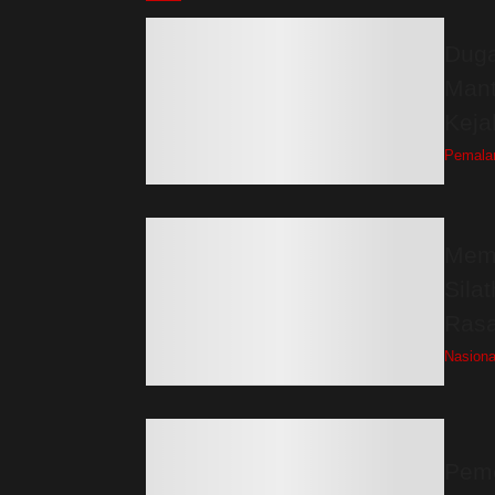
Duga
Mant
Keja
Pemala
Memp
Sila
Ras
Nasiona
Peme