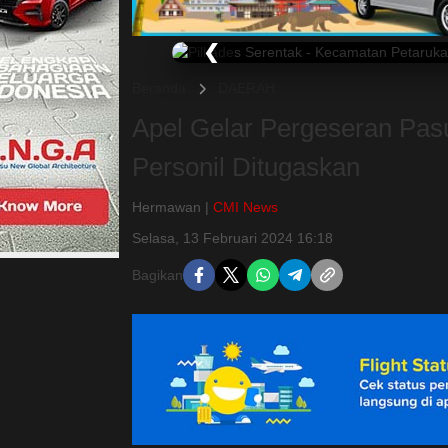
❮
Beranda
DAERAH
Apel Gelar Pergeseran Pas
Personil Ditugaskan
Hermawan |
CMI News
Selasa, 13 Februari 2024 16:18
Bagikan