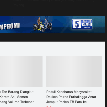
Royong
u Ton Barang Diangkut
Peduli Kesehatan Masyarakat
Kereta Api, Semen
Dokkes Polres Purbalingga Antar
ang Volume Terbesar
Jemput Pasien TB Paru ke
n Barang KAI Daop 5
Puskesmas