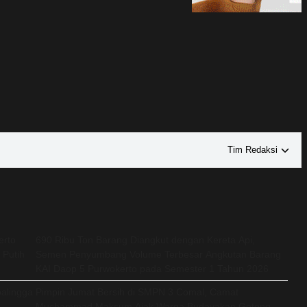
Tim Redaksi
erto
690 Ribu Ton Barang Diangkut dengan Kereta Api,
 Putih
Semen Penyumbang Volume Terbesar Angkutan Barang
KAI Daop 5 Purwokerto pada Semester 1 Tahun 2026
alingga
Pimpin Jumat Bersih di SMPN 3 Comal, Camat
Muchammad Maksum Ajak Warga Budayakan Gotong