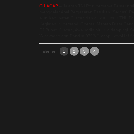
CILACAP
– Jajaran TNI Polri bersama Pemerinta
menggelar Apel Pergeseran Pasukan (Serpas) P
alun Kabupaten Cilacap dan di ikuti unsur TNI, Pol
Kegiatan ini bersandi Operasi Mantap Brata Candi
PJ Bupati Cilacap, Awaluddin Muuri didampingi K
Wicaksono dan Dandim 0703/Cilacap Letkol Inf And
Halaman
1
2
3
4