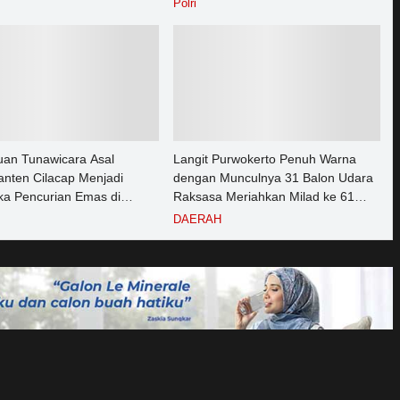
Polri
rto pada Semester 1 Tahun
an Tunawicara Asal
Langit Purwokerto Penuh Warna
nten Cilacap Menjadi
dengan Munculnya 31 Balon Udara
ka Pencurian Emas di
Raksasa Meriahkan Milad ke 61
ngga
UMP Sedot Ribuan Warga
DAERAH