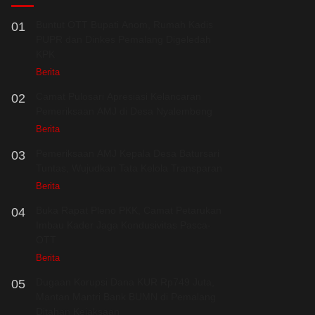
Buntut OTT Bupati Anom, Rumah Kadis
01
PUPR dan Dinkes Pemalang Digeledah
KPK
Berita
Camat Pulosari Apresiasi Kelancaran
02
Pemeriksaan AMJ di Desa Nyalembeng
Berita
Pemeriksaan AMJ Kepala Desa Batursari
03
Tuntas, Wujudkan Tata Kelola Transparan
Berita
Buka Rapat Pleno PKK, Camat Petarukan
04
Imbau Kader Jaga Kondusivitas Pasca-
OTT
Berita
Dugaan Korupsi Dana KUR Rp749 Juta,
05
Mantan Mantri Bank BUMN di Pemalang
Ditahan Kejaksaan