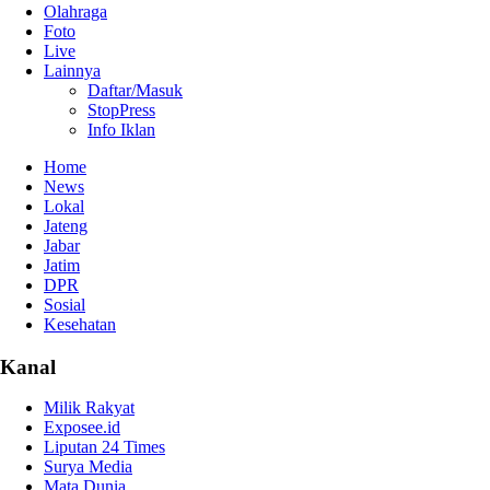
Olahraga
Foto
Live
Lainnya
Daftar/Masuk
StopPress
Info Iklan
Home
News
Lokal
Jateng
Jabar
Jatim
DPR
Sosial
Kesehatan
Kanal
Milik Rakyat
Exposee.id
Liputan 24 Times
Surya Media
Mata Dunia