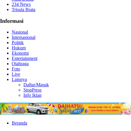
234 News
Trisula Brata
Informasi
Nasional
Internasional
Politik
Hukum
Ekonomi
Entertainment
Olahraga
Foto
Live
Lainnya
Daftar/Masuk
StopPress
Info Iklan
Beranda