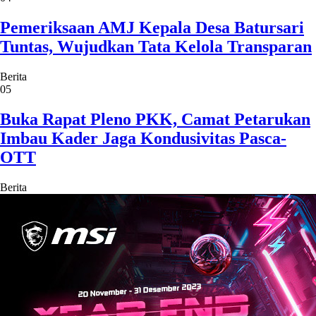
Pemeriksaan AMJ Kepala Desa Batursari
Tuntas, Wujudkan Tata Kelola Transparan
Berita
05
Buka Rapat Pleno PKK, Camat Petarukan
Imbau Kader Jaga Kondusivitas Pasca-
OTT
Berita