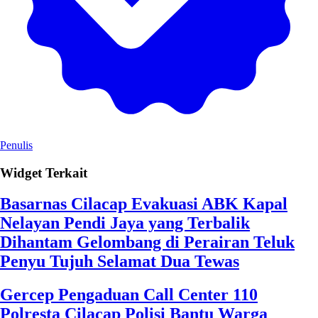
Penulis
Widget Terkait
Basarnas Cilacap Evakuasi ABK Kapal
Nelayan Pendi Jaya yang Terbalik
Dihantam Gelombang di Perairan Teluk
Penyu Tujuh Selamat Dua Tewas
Gercep Pengaduan Call Center 110
Polresta Cilacap Polisi Bantu Warga