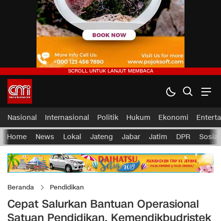
Nasional
Internasional
Politik
Hukum
Ekonomi
Entert
Home
News
Lokal
Jateng
Jabar
Jatim
DPR
Sosial
Beranda
Pendidikan
Cepat Salurkan Bantuan Operasional
Satuan Pendidikan, Kemendikbudristek