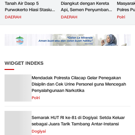
Tanah Air Daop 5
Diangkut dengan Kereta
Masyara
Purwokerto Hiasi Stasiun
Api, Semen Penyumbang
Polres P
dengan Ornamen
Volume Terbesar
Jemput P
DAERAH
DAERAH
Polri
Bernuansa Merah Putih
Angkutan Barang KAI
ke Pusk
Daop 5 Purwokerto pada
Semester 1 Tahun 2026
WIDGET INDEKS
Mendadak Polresta Cilacap Gelar Penegakan
Disiplin dan Cek Urine Personel guna Mencegah
Penyalahgunaan Narkotika
Polri
Semarak HUT RI ke-81 di Dogiyai: Setda Keluar
sebagai Juara Tarik Tambang Antar-Instansi
Dogiyai