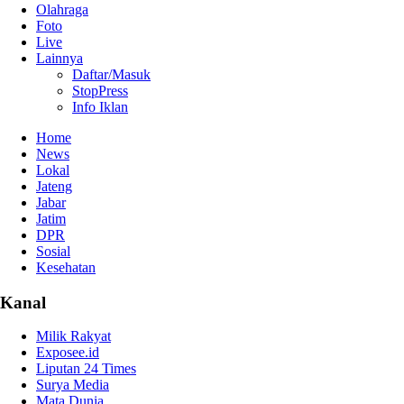
Olahraga
Foto
Live
Lainnya
Daftar/Masuk
StopPress
Info Iklan
Home
News
Lokal
Jateng
Jabar
Jatim
DPR
Sosial
Kesehatan
Kanal
Milik Rakyat
Exposee.id
Liputan 24 Times
Surya Media
Mata Dunia