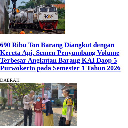
690 Ribu Ton Barang Diangkut dengan
Kereta Api, Semen Penyumbang Volume
Terbesar Angkutan Barang KAI Daop 5
Purwokerto pada Semester 1 Tahun 2026
DAERAH