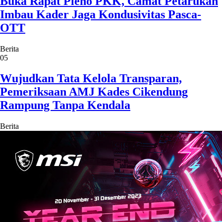
Buka Rapat Pleno PKK, Camat Petarukan
Imbau Kader Jaga Kondusivitas Pasca-
OTT
Berita
05
Wujudkan Tata Kelola Transparan,
Pemeriksaan AMJ Kades Cikendung
Rampung Tanpa Kendala
Berita