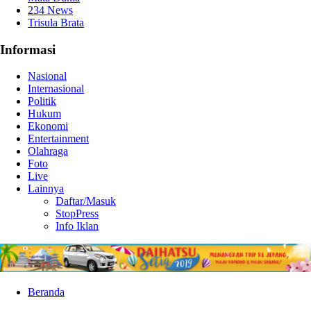
234 News
Trisula Brata
Informasi
Nasional
Internasional
Politik
Hukum
Ekonomi
Entertainment
Olahraga
Foto
Live
Lainnya
Daftar/Masuk
StopPress
Info Iklan
Beranda