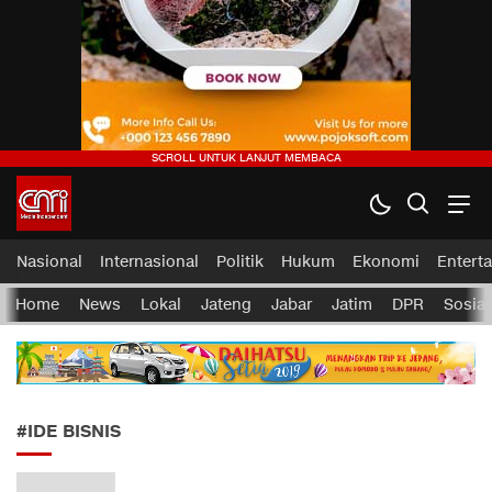
CMI News
Berani, Integritas dan Loyalitas
Nasional
Internasional
Politik
Hukum
Ekonomi
Entert
Home
News
Lokal
Jateng
Jabar
Jatim
DPR
Sosial
#IDE BISNIS