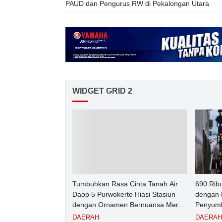
PAUD dan Pengurus RW di Pekalongan Utara
WIDGET GRID 2
Tumbuhkan Rasa Cinta Tanah Air
690 Rib
Daop 5 Purwokerto Hiasi Stasiun
dengan 
dengan Ornamen Bernuansa Merah
Penyumb
Putih
Angkuta
DAERAH
DAERAH