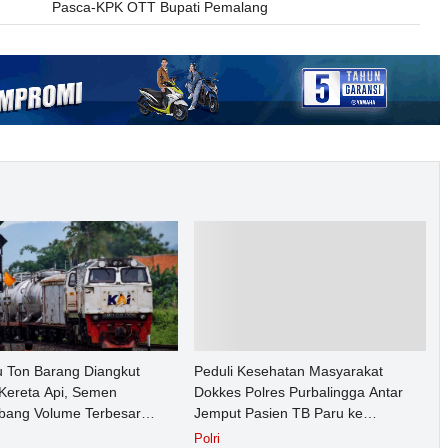
Pasca-KPK OTT Bupati Pemalang
u Ton Barang Diangkut
Peduli Kesehatan Masyarakat
Kereta Api, Semen
Dokkes Polres Purbalingga Antar
ang Volume Terbesar
Jemput Pasien TB Paru ke
n Barang KAI Daop 5
Puskesmas
Polri