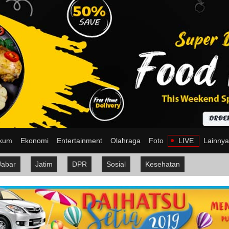
kum
Ekonomi
Entertainment
Olahraga
Foto
LIVE
Lainny
Jabar
Jatim
DPR
Sosial
Kesehatan