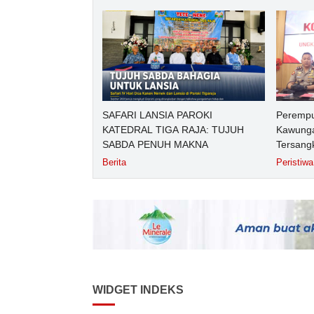
Purwoke
2026
SAFARI LANSIA PAROKI
Perempu
KATEDRAL TIGA RAJA: TUJUH
Kawunga
SABDA PENUH MAKNA
Tersang
Purbali
Berita
Peristiwa
WIDGET INDEKS