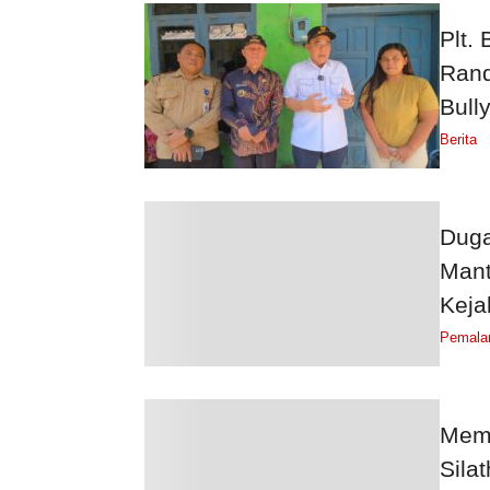
Plt.
Rand
Bull
Berita
Duga
Mant
Keja
Pemala
Memp
Sila