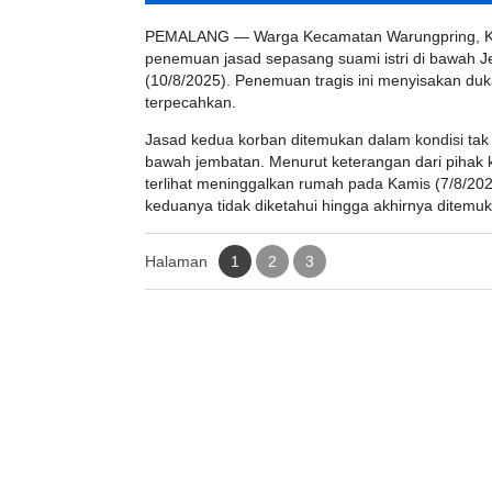
PEMALANG — Warga Kecamatan Warungpring, Ka
penemuan jasad sepasang suami istri di bawah 
(10/8/2025). Penemuan tragis ini menyisakan du
terpecahkan.
Jasad kedua korban ditemukan dalam kondisi tak
bawah jembatan. Menurut keterangan dari pihak ke
terlihat meninggalkan rumah pada Kamis (7/8/202
keduanya tidak diketahui hingga akhirnya ditem
Halaman
1
2
3