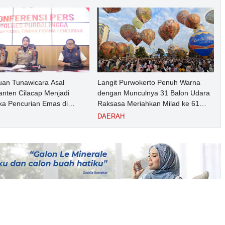
rto pada Semester 1 Tahun
an Tunawicara Asal
Langit Purwokerto Penuh Warna
nten Cilacap Menjadi
dengan Munculnya 31 Balon Udara
ka Pencurian Emas di
Raksasa Meriahkan Milad ke 61
ngga
UMP Sedot Ribuan Warga
DAERAH