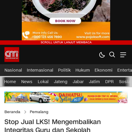
Nasional
Internasional
Politik
Hukum
Ekonomi
Entert
Home
News
Lokal
Jateng
Jabar
Jatim
DPR
Sosial
Beranda
Pemalang
Stop Jual LKS! Mengembalikan
Integritas Guru dan Sekolah