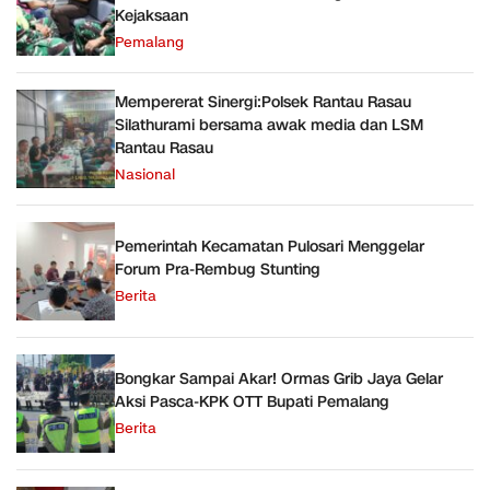
Kejaksaan
Pemalang
Mempererat Sinergi:Polsek Rantau Rasau
Silathurami bersama awak media dan LSM
Rantau Rasau
Nasional
Pemerintah Kecamatan Pulosari Menggelar
Forum Pra-Rembug Stunting
Berita
Bongkar Sampai Akar! Ormas Grib Jaya Gelar
Aksi Pasca-KPK OTT Bupati Pemalang
Berita