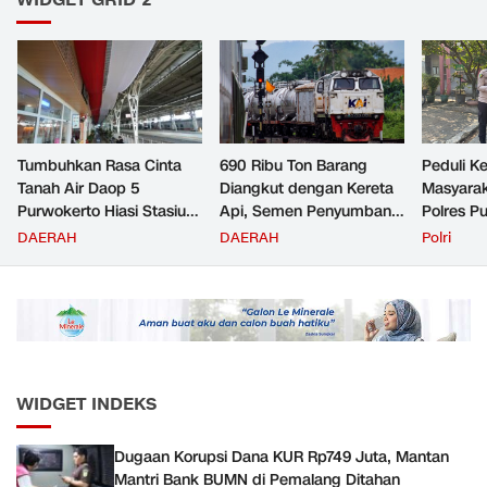
Tumbuhkan Rasa Cinta
690 Ribu Ton Barang
Peduli K
Tanah Air Daop 5
Diangkut dengan Kereta
Masyara
Purwokerto Hiasi Stasiun
Api, Semen Penyumbang
Polres P
dengan Ornamen
Volume Terbesar
Jemput P
DAERAH
DAERAH
Polri
Bernuansa Merah Putih
Angkutan Barang KAI
ke Pusk
Daop 5 Purwokerto pada
Semester 1 Tahun 2026
WIDGET INDEKS
Dugaan Korupsi Dana KUR Rp749 Juta, Mantan
Mantri Bank BUMN di Pemalang Ditahan