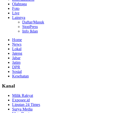
Olahraga
Foto
Live
Lainnya
Daftar/Masuk
StopPress
Info Iklan
Home
News
Lokal
Jateng
Jabar
Jatim
DPR
Sosial
Kesehatan
Kanal
Milik Rakyat
Exposee.id
Liputan 24 Times
Surya Media