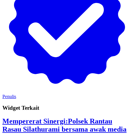
Penulis
Widget Terkait
Mempererat Sinergi:Polsek Rantau
Rasau Silathurami bersama awak media