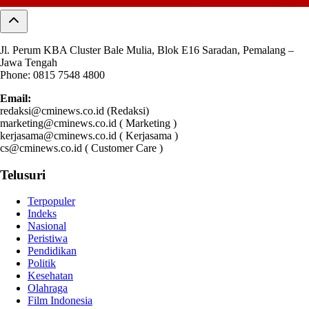
Jl. Perum KBA Cluster Bale Mulia, Blok E16 Saradan, Pemalang –
Jawa Tengah
Phone: 0815 7548 4800
Email:
redaksi@cminews.co.id (Redaksi)
marketing@cminews.co.id ( Marketing )
kerjasama@cminews.co.id ( Kerjasama )
cs@cminews.co.id ( Customer Care )
Telusuri
Terpopuler
Indeks
Nasional
Peristiwa
Pendidikan
Politik
Kesehatan
Olahraga
Film Indonesia