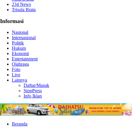
234 News
Trisula Brata
Informasi
Nasional
Internasional
Politik
Hukum
Ekonomi
Entertainment
Olahraga
Foto
Live
Lainnya
Daftar/Masuk
StopPress
Info Iklan
Beranda