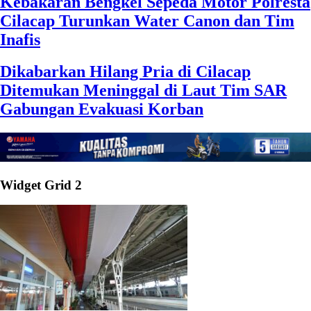
Kebakaran Bengkel Sepeda Motor Polresta
Cilacap Turunkan Water Canon dan Tim
Inafis
Dikabarkan Hilang Pria di Cilacap
Ditemukan Meninggal di Laut Tim SAR
Gabungan Evakuasi Korban
Widget Grid 2