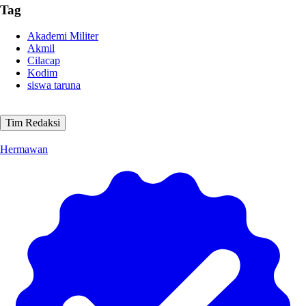
Tag
Akademi Militer
Akmil
Cilacap
Kodim
siswa taruna
Tim Redaksi
Hermawan