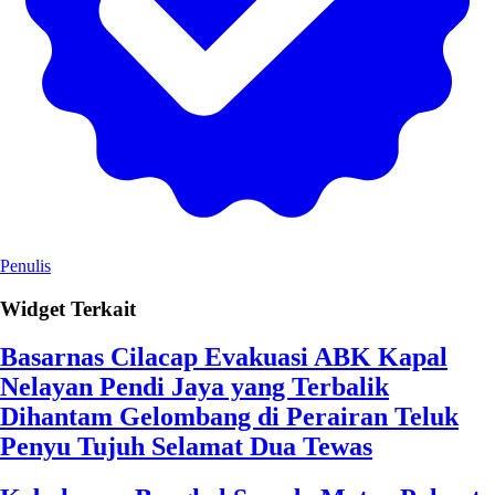
Penulis
Widget Terkait
Basarnas Cilacap Evakuasi ABK Kapal
Nelayan Pendi Jaya yang Terbalik
Dihantam Gelombang di Perairan Teluk
Penyu Tujuh Selamat Dua Tewas