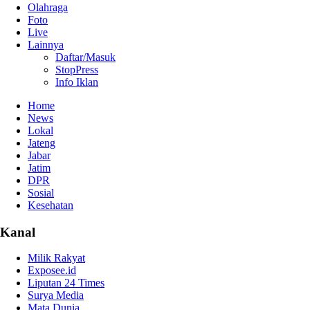
Olahraga
Foto
Live
Lainnya
Daftar/Masuk
StopPress
Info Iklan
Home
News
Lokal
Jateng
Jabar
Jatim
DPR
Sosial
Kesehatan
Kanal
Milik Rakyat
Exposee.id
Liputan 24 Times
Surya Media
Mata Dunia