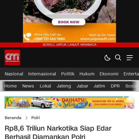
Nasional
Internasional
Politik
Hukum
Ekonomi
Entert
Home
News
Lokal
Jateng
Jabar
Jatim
DPR
Sosial
Beranda
Polri
Rp8,6 Triliun Narkotika Siap Edar
Berhasil Diamankan Polri