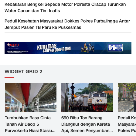
Kebakaran Bengkel Sepeda Motor Polresta Cilacap Turunkan
Water Canon dan Tim Inafis
Peduli Kesehatan Masyarakat Dokkes Polres Purbalingga Antar
Jemput Pasien TB Paru ke Puskesmas
WIDGET GRID 2
Tumbuhkan Rasa Cinta
690 Ribu Ton Barang
Peduli K
Tanah Air Daop 5
Diangkut dengan Kereta
Masyara
Purwokerto Hiasi Stasiun
Api, Semen Penyumbang
Polres P