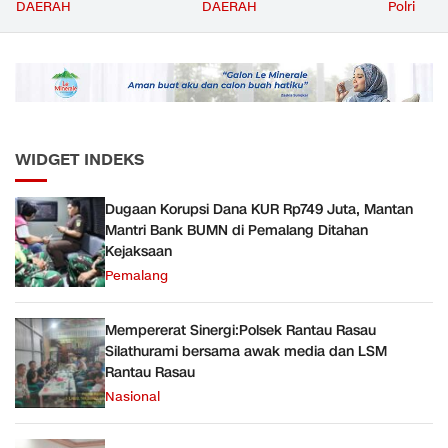
dengan Ornamen
Volume Terbesar
Jemput P
DAERAH
DAERAH
Polri
Bernuansa Merah Putih
Angkutan Barang KAI
ke Pusk
Daop 5 Purwokerto pada
Semester 1 Tahun 2026
WIDGET INDEKS
Dugaan Korupsi Dana KUR Rp749 Juta, Mantan
Mantri Bank BUMN di Pemalang Ditahan
Kejaksaan
Pemalang
Mempererat Sinergi:Polsek Rantau Rasau
Silathurami bersama awak media dan LSM
Rantau Rasau
Nasional