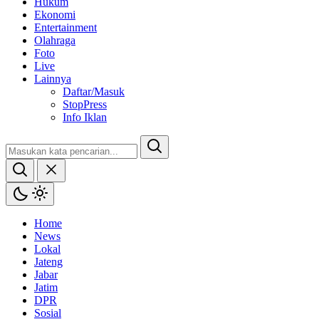
Hukum
Ekonomi
Entertainment
Olahraga
Foto
Live
Lainnya
Daftar/Masuk
StopPress
Info Iklan
Home
News
Lokal
Jateng
Jabar
Jatim
DPR
Sosial