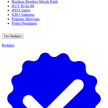
Bagikan Bendera Merah Putih
HUT RI ke-80
IPDA Satrio
KBO Satlantas
Polantas Menyapa
Polres Pemalang
Tim Redaksi
Redaksi