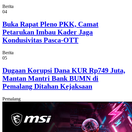
Berita
04
Buka Rapat Pleno PKK, Camat
Petarukan Imbau Kader Jaga
Kondusivitas Pasca-OTT
Berita
05
Dugaan Korupsi Dana KUR Rp749 Juta,
Mantan Mantri Bank BUMN di
Pemalang Ditahan Kejaksaan
Pemalang