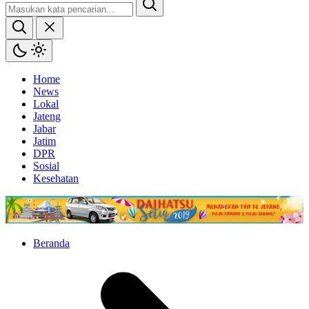
Home
News
Lokal
Jateng
Jabar
Jatim
DPR
Sosial
Kesehatan
Beranda