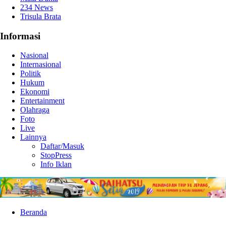
234 News
Trisula Brata
Informasi
Nasional
Internasional
Politik
Hukum
Ekonomi
Entertainment
Olahraga
Foto
Live
Lainnya
Daftar/Masuk
StopPress
Info Iklan
Beranda