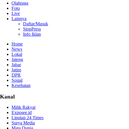
Olahraga
Foto
Live
Lainnya
Daftar/Masuk
StopPress
Info Iklan
Home
News
Lokal
Jateng
Jabar
Jatim
DPR
Sosial
Kesehatan
Kanal
Milik Rakyat
Exposee.id
Liputan 24 Times
Surya Media
Mata Dunia