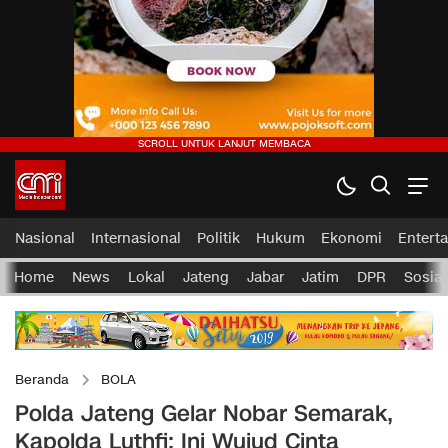
Nasional
Internasional
Politik
Hukum
Ekonomi
Entert
Home
News
Lokal
Jateng
Jabar
Jatim
DPR
Sosial
Beranda
BOLA
Polda Jateng Gelar Nobar Semarak,
Kapolda Luthfi: Ini Wujud Cinta