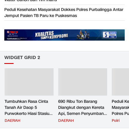
Peduli Kesehatan Masyarakat Dokkes Polres Purbalingga Antar
Jemput Pasien TB Paru ke Puskesmas
WIDGET GRID 2
Tumbuhkan Rasa Cinta
690 Ribu Ton Barang
Peduli K
Tanah Air Daop 5
Diangkut dengan Kereta
Masyara
Purwokerto Hiasi Stasiun
Api, Semen Penyumbang
Polres P
dengan Ornamen
Volume Terbesar
Jemput P
DAERAH
DAERAH
Polri
Bernuansa Merah Putih
Angkutan Barang KAI
ke Pusk