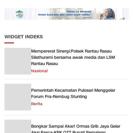
Daop 5 Purwokerto pada
Semester 1 Tahun 2026
WIDGET INDEKS
Mempererat Sinergi:Polsek Rantau Rasau
Silathurami bersama awak media dan LSM
Rantau Rasau
Nasional
Pemerintah Kecamatan Pulosari Menggelar
Forum Pra-Rembug Stunting
Berita
Bongkar Sampai Akar! Ormas Grib Jaya Gelar
Aksi Pasca-KPK OTT Bupati Pemalang