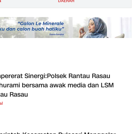
a
DAERAH
ererat Sinergi:Polsek Rantau Rasau
thurami bersama awak media dan LSM
tau Rasau
al