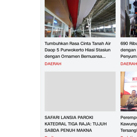
Tumbuhkan Rasa Cinta Tanah Air
690 Rib
Daop 5 Purwokerto Hiasi Stasiun
dengan 
dengan Ornamen Bernuansa
Penyumb
Merah Putih
Angkuta
DAERAH
DAERA
Purwoke
Tahun 2
SAFARI LANSIA PAROKI
Perempu
KATEDRAL TIGA RAJA: TUJUH
Kawunga
SABDA PENUH MAKNA
Tersang
Purbali