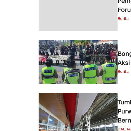
Peme
For
Berita
Bong
Aksi
Berita
Tumb
Purw
Bern
DAERA