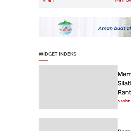
Berita
Peristiw
WIDGET INDEKS
Memp
Sila
Ran
Nasion