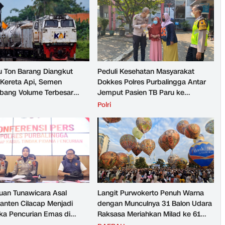
u Ton Barang Diangkut
Peduli Kesehatan Masyarakat
Kereta Api, Semen
Dokkes Polres Purbalingga Antar
ang Volume Terbesar
Jemput Pasien TB Paru ke
n Barang KAI Daop 5
Puskesmas
H
Polri
rto pada Semester 1
026
an Tunawicara Asal
Langit Purwokerto Penuh Warna
nten Cilacap Menjadi
dengan Munculnya 31 Balon Udara
ka Pencurian Emas di
Raksasa Meriahkan Milad ke 61
ngga
UMP Sedot Ribuan Warga