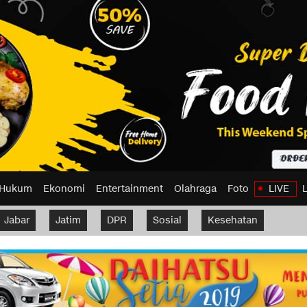
Hukum
Ekonomi
Entertainment
Olahraga
Foto
LIVE
Jabar
Jatim
DPR
Sosial
Kesehatan