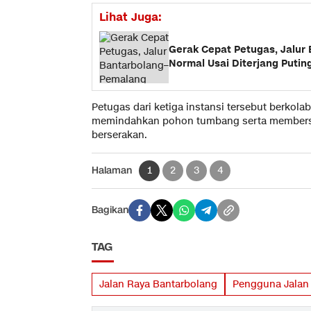
Lihat Juga:
Gerak Cepat Petugas, Jalur
Normal Usai Diterjang Putin
Petugas dari ketiga instansi tersebut berkol
memindahkan pohon tumbang serta membersihk
berserakan.
Halaman
1
2
3
4
Bagikan
TAG
Jalan Raya Bantarbolang
Pengguna Jalan