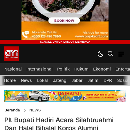
Nasional
Internasional
Politik
Hukum
Ekonomi
Entert
Home
News
Lokal
Jateng
Jabar
Jatim
DPR
Sosial
Beranda
NEWS
Plt Bupati Hadiri Acara Silahtruahmi
Dan Halal Bihalal Korps Alumni