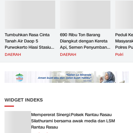
Tumbuhkan Rasa Cinta
690 Ribu Ton Barang
Peduli K
Tanah Air Daop 5
Diangkut dengan Kereta
Masyara
Purwokerto Hiasi Stasiun
Api, Semen Penyumbang
Polres P
dengan Ornamen
Volume Terbesar
Jemput P
DAERAH
DAERAH
Polri
Bernuansa Merah Putih
Angkutan Barang KAI
ke Pusk
Daop 5 Purwokerto pada
Semester 1 Tahun 2026
WIDGET INDEKS
Mempererat Sinergi:Polsek Rantau Rasau
Silathurami bersama awak media dan LSM
Rantau Rasau