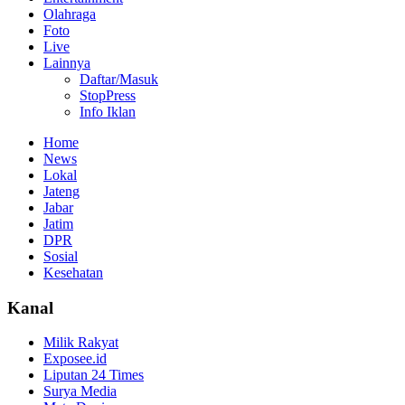
Olahraga
Foto
Live
Lainnya
Daftar/Masuk
StopPress
Info Iklan
Home
News
Lokal
Jateng
Jabar
Jatim
DPR
Sosial
Kesehatan
Kanal
Milik Rakyat
Exposee.id
Liputan 24 Times
Surya Media