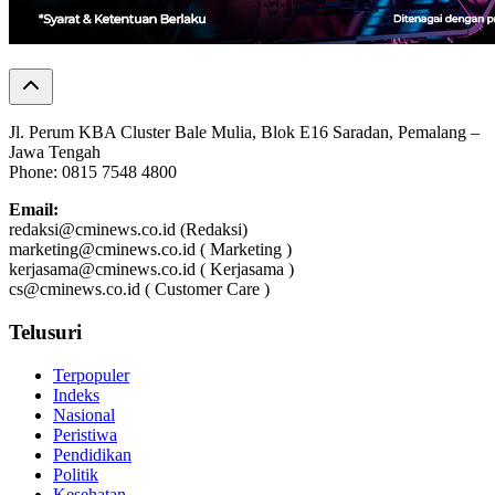
Jl. Perum KBA Cluster Bale Mulia, Blok E16 Saradan, Pemalang –
Jawa Tengah
Phone: 0815 7548 4800
Email:
redaksi@cminews.co.id (Redaksi)
marketing@cminews.co.id ( Marketing )
kerjasama@cminews.co.id ( Kerjasama )
cs@cminews.co.id ( Customer Care )
Telusuri
Terpopuler
Indeks
Nasional
Peristiwa
Pendidikan
Politik
Kesehatan