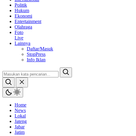
Politik
Hukum
Ekonomi
Entertainment
Olahraga
Foto
Live
Lainnya
Daftar/Masuk
StopPress
Info Iklan
Home
News
Lokal
Jateng
Jabar
Jatim