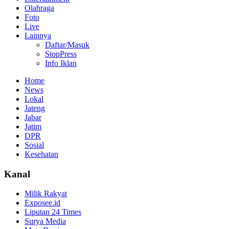
Olahraga
Foto
Live
Lainnya
Daftar/Masuk
StopPress
Info Iklan
Home
News
Lokal
Jateng
Jabar
Jatim
DPR
Sosial
Kesehatan
Kanal
Milik Rakyat
Exposee.id
Liputan 24 Times
Surya Media