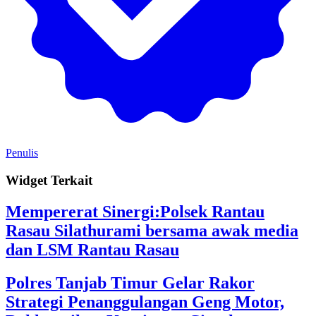
Penulis
Widget Terkait
Mempererat Sinergi:Polsek Rantau
Rasau Silathurami bersama awak media
dan LSM Rantau Rasau
Polres Tanjab Timur Gelar Rakor
Strategi Penanggulangan Geng Motor,