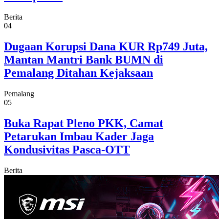
Berita
04
Dugaan Korupsi Dana KUR Rp749 Juta,
Mantan Mantri Bank BUMN di
Pemalang Ditahan Kejaksaan
Pemalang
05
Buka Rapat Pleno PKK, Camat
Petarukan Imbau Kader Jaga
Kondusivitas Pasca-OTT
Berita