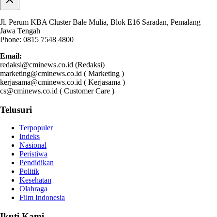
Jl. Perum KBA Cluster Bale Mulia, Blok E16 Saradan, Pemalang –
Jawa Tengah
Phone: 0815 7548 4800
Email:
redaksi@cminews.co.id (Redaksi)
marketing@cminews.co.id ( Marketing )
kerjasama@cminews.co.id ( Kerjasama )
cs@cminews.co.id ( Customer Care )
Telusuri
Terpopuler
Indeks
Nasional
Peristiwa
Pendidikan
Politik
Kesehatan
Olahraga
Film Indonesia
Ikuti Kami