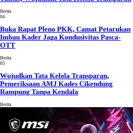
Berita
04
Buka Rapat Pleno PKK, Camat Petarukan
Imbau Kader Jaga Kondusivitas Pasca-
OTT
Berita
05
Wujudkan Tata Kelola Transparan,
Pemeriksaan AMJ Kades Cikendung
Rampung Tanpa Kendala
Berita