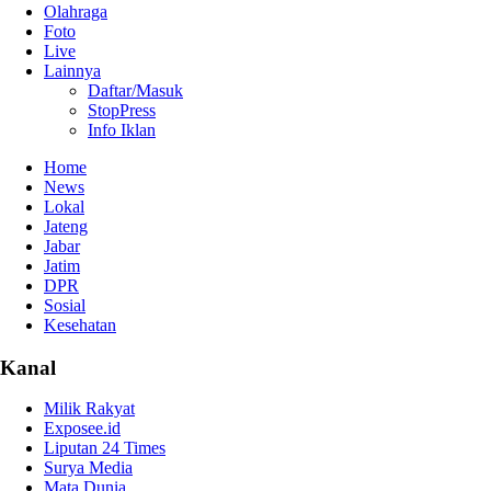
Olahraga
Foto
Live
Lainnya
Daftar/Masuk
StopPress
Info Iklan
Home
News
Lokal
Jateng
Jabar
Jatim
DPR
Sosial
Kesehatan
Kanal
Milik Rakyat
Exposee.id
Liputan 24 Times
Surya Media
Mata Dunia