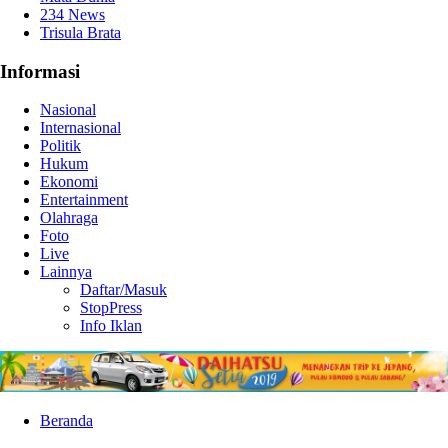
234 News
Trisula Brata
Informasi
Nasional
Internasional
Politik
Hukum
Ekonomi
Entertainment
Olahraga
Foto
Live
Lainnya
Daftar/Masuk
StopPress
Info Iklan
Beranda