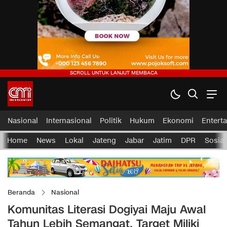
Nasional
Internasional
Politik
Hukum
Ekonomi
Entert
Home
News
Lokal
Jateng
Jabar
Jatim
DPR
Sosial
Beranda
Nasional
Komunitas Literasi Dogiyai Maju Awal
Tahun Lebih Semangat, Target Miliki