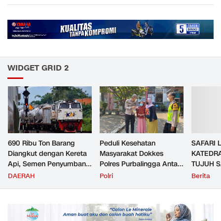
WIDGET GRID 2
690 Ribu Ton Barang
Peduli Kesehatan
SAFARI 
Diangkut dengan Kereta
Masyarakat Dokkes
KATEDRA
Api, Semen Penyumbang
Polres Purbalingga Antar
TUJUH 
Volume Terbesar
Jemput Pasien TB Paru
MAKNA
DAERAH
Polri
Berita
Angkutan Barang KAI
ke Puskesmas
Daop 5 Purwokerto pada
Semester 1 Tahun 2026