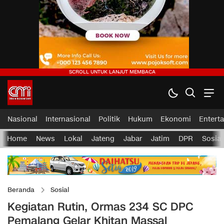
Nasional
Internasional
Politik
Hukum
Ekonomi
Entert
Home
News
Lokal
Jateng
Jabar
Jatim
DPR
Sosial
Beranda
Sosial
Kegiatan Rutin, Ormas 234 SC DPC
Pemalang Gelar Khitan Massal