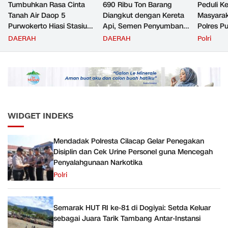
Tumbuhkan Rasa Cinta
690 Ribu Ton Barang
Peduli K
Tanah Air Daop 5
Diangkut dengan Kereta
Masyara
Purwokerto Hiasi Stasiun
Api, Semen Penyumbang
Polres P
dengan Ornamen
Volume Terbesar
Jemput P
DAERAH
DAERAH
Polri
Bernuansa Merah Putih
Angkutan Barang KAI
ke Pusk
Daop 5 Purwokerto pada
Semester 1 Tahun 2026
WIDGET INDEKS
Mendadak Polresta Cilacap Gelar Penegakan
Disiplin dan Cek Urine Personel guna Mencegah
Penyalahgunaan Narkotika
Polri
Semarak HUT RI ke-81 di Dogiyai: Setda Keluar
sebagai Juara Tarik Tambang Antar-Instansi