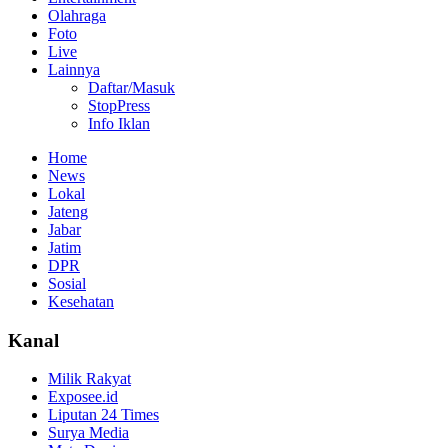
Olahraga
Foto
Live
Lainnya
Daftar/Masuk
StopPress
Info Iklan
Home
News
Lokal
Jateng
Jabar
Jatim
DPR
Sosial
Kesehatan
Kanal
Milik Rakyat
Exposee.id
Liputan 24 Times
Surya Media