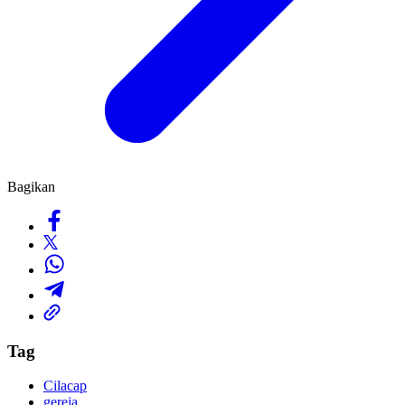
Bagikan
Tag
Cilacap
gereja