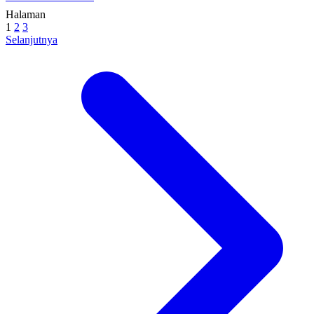
Halaman
1
2
3
Selanjutnya