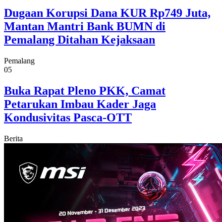
Dugaan Korupsi Dana KUR Rp749 Juta,
Mantan Mantri Bank BUMN di
Pemalang Ditahan Kejaksaan
Pemalang
05
Buka Rapat Pleno PKK, Camat
Petarukan Imbau Kader Jaga
Kondusivitas Pasca-OTT
Berita