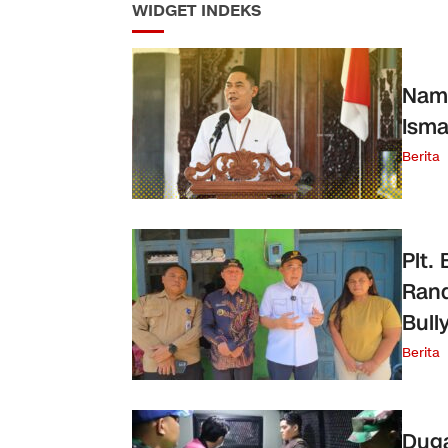
WIDGET INDEKS
Nama
Isma
Berita
Plt.
Rand
Bull
Berita
Duga