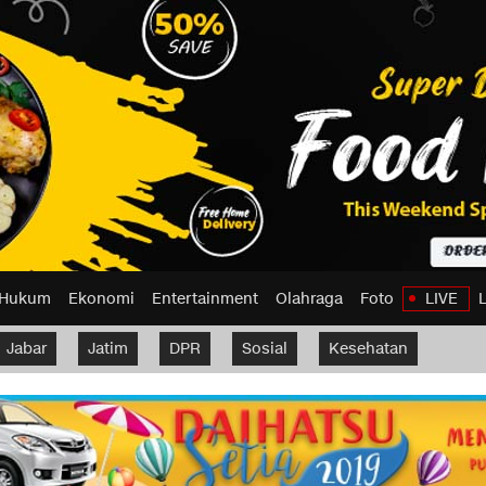
Hukum
Ekonomi
Entertainment
Olahraga
Foto
LIVE
Jabar
Jatim
DPR
Sosial
Kesehatan