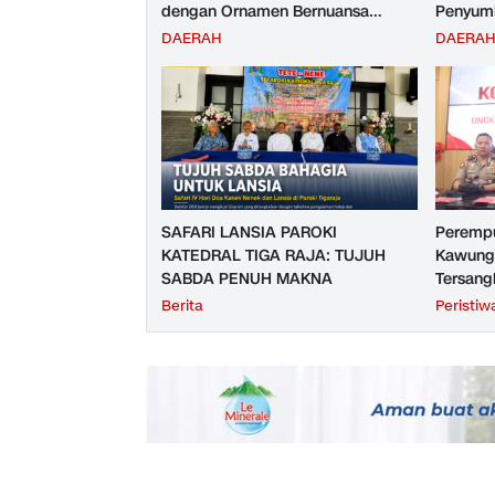
dengan Ornamen Bernuansa
Penyumb
Merah Putih
Angkuta
DAERAH
DAERA
Purwoke
Tahun 2
SAFARI LANSIA PAROKI
Perempu
KATEDRAL TIGA RAJA: TUJUH
Kawunga
SABDA PENUH MAKNA
Tersang
Purbali
Berita
Peristiw