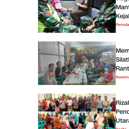
Mant
Keja
Pemal
Memp
Sila
Ran
Nasion
Riza
Pend
Utar