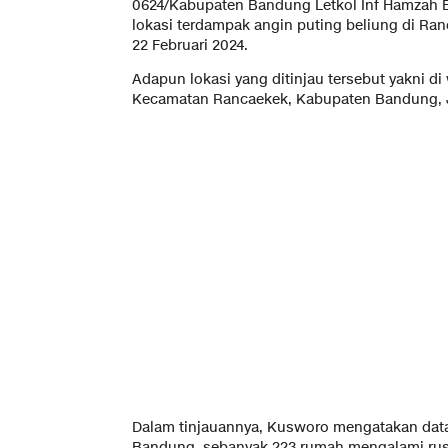
0624/Kabupaten Bandung Letkol Inf Hamzah 
lokasi terdampak angin puting beliung di R
22 Februari 2024.
Adapun lokasi yang ditinjau tersebut yakni d
Kecamatan Rancaekek, Kabupaten Bandung, J
Dalam tinjauannya, Kusworo mengatakan data
Bandung, sebanyak 223 rumah mengalami rus