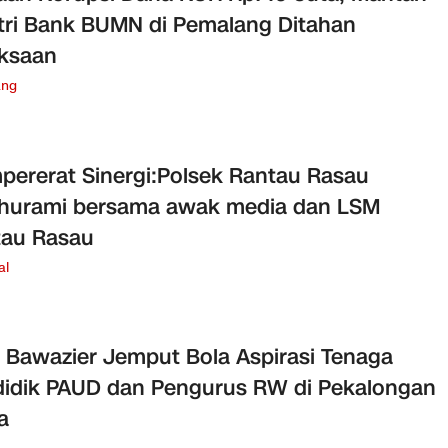
ri Bank BUMN di Pemalang Ditahan
ksaan
ang
ererat Sinergi:Polsek Rantau Rasau
thurami bersama awak media dan LSM
tau Rasau
al
l Bawazier Jemput Bola Aspirasi Tenaga
idik PAUD dan Pengurus RW di Pekalongan
a