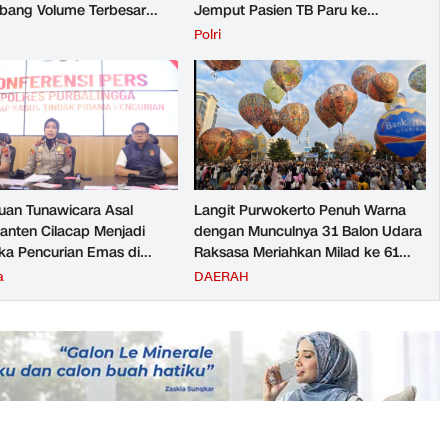
ang Volume Terbesar
Jemput Pasien TB Paru ke
n Barang KAI Daop 5
Puskesmas
H
Polri
rto pada Semester 1
026
an Tunawicara Asal
Langit Purwokerto Penuh Warna
nten Cilacap Menjadi
dengan Munculnya 31 Balon Udara
ka Pencurian Emas di
Raksasa Meriahkan Milad ke 61
ngga
UMP Sedot Ribuan Warga
a
DAERAH