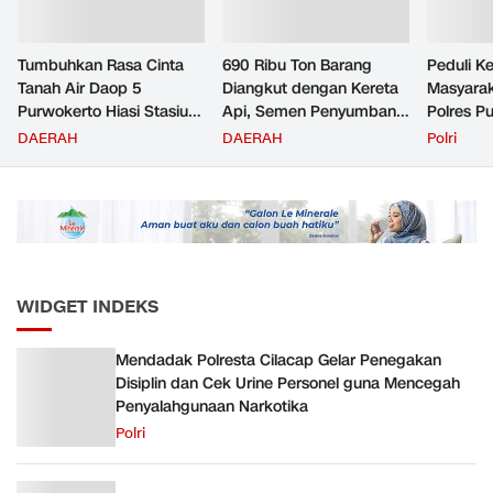
Tumbuhkan Rasa Cinta
690 Ribu Ton Barang
Peduli K
Tanah Air Daop 5
Diangkut dengan Kereta
Masyara
Purwokerto Hiasi Stasiun
Api, Semen Penyumbang
Polres P
dengan Ornamen
Volume Terbesar
Jemput P
DAERAH
DAERAH
Polri
Bernuansa Merah Putih
Angkutan Barang KAI
ke Pusk
Daop 5 Purwokerto pada
Semester 1 Tahun 2026
WIDGET INDEKS
Mendadak Polresta Cilacap Gelar Penegakan
Disiplin dan Cek Urine Personel guna Mencegah
Penyalahgunaan Narkotika
Polri