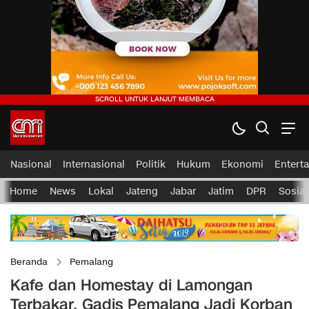
Nasional
Internasional
Politik
Hukum
Ekonomi
Entert
Home
News
Lokal
Jateng
Jabar
Jatim
DPR
Sosial
Beranda
Pemalang
Kafe dan Homestay di Lamongan
Terbakar, Gadis Pemalang Jadi Korban