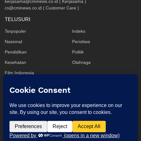
kerjasama@cminews.co.id ( Kerjasama )
cs@cminews.co.id ( Customer Care )
TELUSURI
Terpopuler
Indeks
Nasional
Peristiwa
Pendidikan
Politik
Kesehatan
Olahraga
Film Indonesia
IKUTI KAMI
Redaksi
Tentang Kami
Kode Etik
Privacy Policy
Disclaimer
Pedoman Media Siber
Hak jawab & Koreksi
Copyright © CMI News | Parts of : CMINews.co.id. All rights reserved 2024 |
PT. Center Media Independent