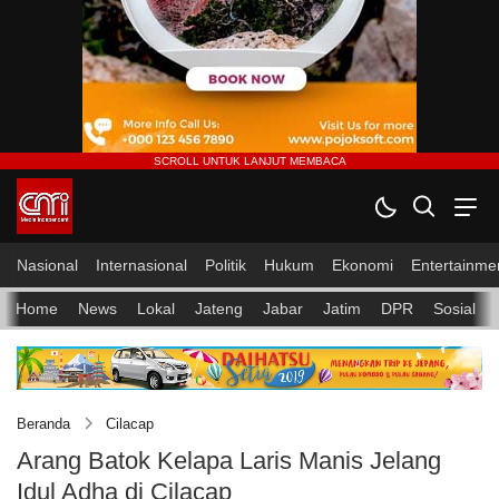
Nasional
Internasional
Politik
Hukum
Ekonomi
Entertainme
Home
News
Lokal
Jateng
Jabar
Jatim
DPR
Sosial
Beranda
Cilacap
Arang Batok Kelapa Laris Manis Jelang
Idul Adha di Cilacap