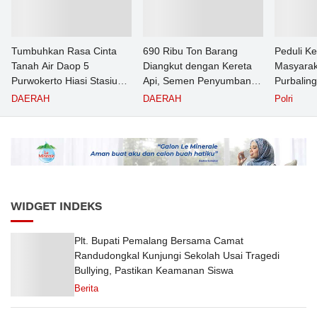
Tumbuhkan Rasa Cinta
690 Ribu Ton Barang
Peduli K
Tanah Air Daop 5
Diangkut dengan Kereta
Masyarak
Purwokerto Hiasi Stasiun
Api, Semen Penyumbang
Purbalin
dengan Ornamen
Volume Terbesar
Pasien T
DAERAH
DAERAH
Polri
Bernuansa Merah Putih
Angkutan Barang KAI
Puskesm
Daop 5 Purwokerto pada
Semester 1 Tahun 2026
WIDGET INDEKS
Plt. Bupati Pemalang Bersama Camat
Randudongkal Kunjungi Sekolah Usai Tragedi
Bullying, Pastikan Keamanan Siswa
Berita