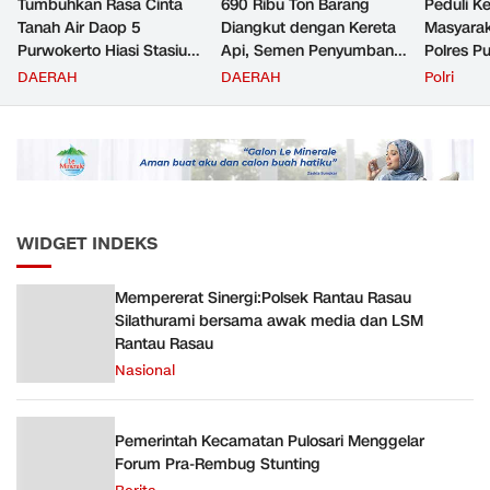
Tumbuhkan Rasa Cinta
690 Ribu Ton Barang
Peduli K
Tanah Air Daop 5
Diangkut dengan Kereta
Masyara
Purwokerto Hiasi Stasiun
Api, Semen Penyumbang
Polres P
dengan Ornamen
Volume Terbesar
Jemput P
DAERAH
DAERAH
Polri
Bernuansa Merah Putih
Angkutan Barang KAI
ke Pusk
Daop 5 Purwokerto pada
Semester 1 Tahun 2026
WIDGET INDEKS
Mempererat Sinergi:Polsek Rantau Rasau
Silathurami bersama awak media dan LSM
Rantau Rasau
Nasional
Pemerintah Kecamatan Pulosari Menggelar
Forum Pra-Rembug Stunting