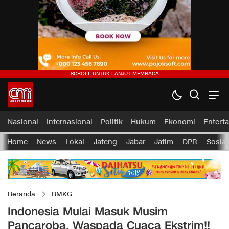
Nasional
Internasional
Politik
Hukum
Ekonomi
Entert
Home
News
Lokal
Jateng
Jabar
Jatim
DPR
Sosial
Beranda
BMKG
Indonesia Mulai Masuk Musim
Pancaroba, Waspada Cuaca Ekstrim!!