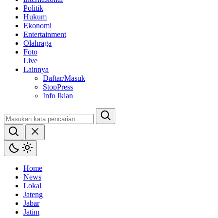
Politik
Hukum
Ekonomi
Entertainment
Olahraga
Foto
Live
Lainnya
Daftar/Masuk
StopPress
Info Iklan
Home
News
Lokal
Jateng
Jabar
Jatim