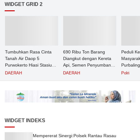
WIDGET GRID 2
Tumbuhkan Rasa Cinta
690 Ribu Ton Barang
Peduli K
Tanah Air Daop 5
Diangkut dengan Kereta
Masyarak
Purwokerto Hiasi Stasiun
Api, Semen Penyumbang
Purbalin
dengan Ornamen
Volume Terbesar
Pasien T
DAERAH
DAERAH
Polri
Bernuansa Merah Putih
Angkutan Barang KAI
Puskesm
Daop 5 Purwokerto pada
Semester 1 Tahun 2026
WIDGET INDEKS
Mempererat Sinergi:Polsek Rantau Rasau