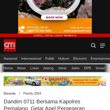
Nasional
Internasional
Politik
Hukum
Ekonomi
Entertainme
Home
News
Lokal
Jateng
Jabar
Jatim
DPR
Sosial
Beranda
Pemilu 2024
Dandim 0711 Bersama Kapolres
Pemalang, Gelar Apel Pergeseran