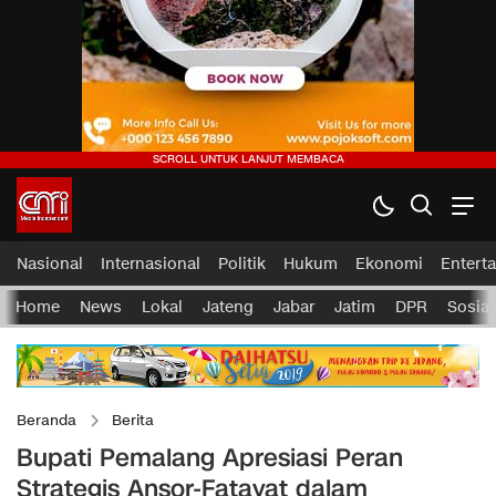
Nasional
Internasional
Politik
Hukum
Ekonomi
Entert
Home
News
Lokal
Jateng
Jabar
Jatim
DPR
Sosial
Beranda
Berita
Bupati Pemalang Apresiasi Peran
Strategis Ansor-Fatayat dalam