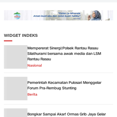
Bernuansa Merah Putih
Angkutan Barang KAI
ke Pusk
Daop 5 Purwokerto pada
Semester 1 Tahun 2026
WIDGET INDEKS
Mempererat Sinergi:Polsek Rantau Rasau
Silathurami bersama awak media dan LSM
Rantau Rasau
Nasional
Pemerintah Kecamatan Pulosari Menggelar
Forum Pra-Rembug Stunting
Berita
Bongkar Sampai Akar! Ormas Grib Jaya Gelar