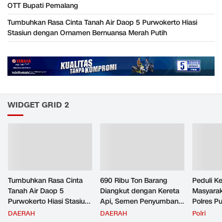
OTT Bupati Pemalang
Tumbuhkan Rasa Cinta Tanah Air Daop 5 Purwokerto Hiasi
Stasiun dengan Ornamen Bernuansa Merah Putih
WIDGET GRID 2
Tumbuhkan Rasa Cinta
690 Ribu Ton Barang
Peduli K
Tanah Air Daop 5
Diangkut dengan Kereta
Masyara
Purwokerto Hiasi Stasiun
Api, Semen Penyumbang
Polres P
dengan Ornamen
Volume Terbesar
Jemput P
DAERAH
DAERAH
Polri