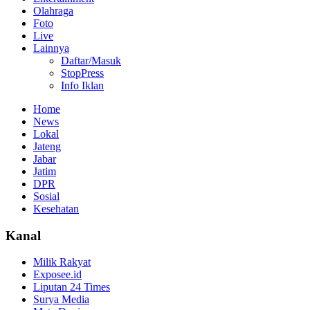
Olahraga
Foto
Live
Lainnya
Daftar/Masuk
StopPress
Info Iklan
Home
News
Lokal
Jateng
Jabar
Jatim
DPR
Sosial
Kesehatan
Kanal
Milik Rakyat
Exposee.id
Liputan 24 Times
Surya Media