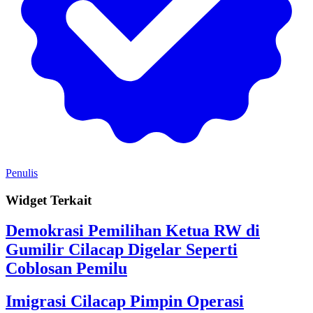
Penulis
Widget Terkait
Demokrasi Pemilihan Ketua RW di
Gumilir Cilacap Digelar Seperti
Coblosan Pemilu
Imigrasi Cilacap Pimpin Operasi