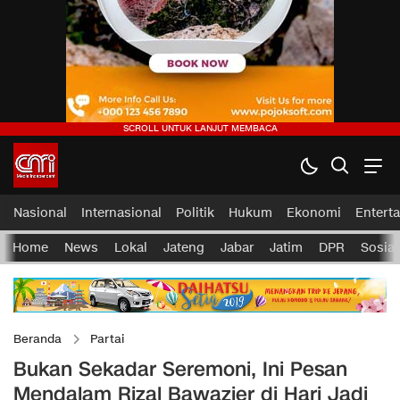
Nasional
Internasional
Politik
Hukum
Ekonomi
Entert
Home
News
Lokal
Jateng
Jabar
Jatim
DPR
Sosial
Beranda
Partai
Bukan Sekadar Seremoni, Ini Pesan
Mendalam Rizal Bawazier di Hari Jadi