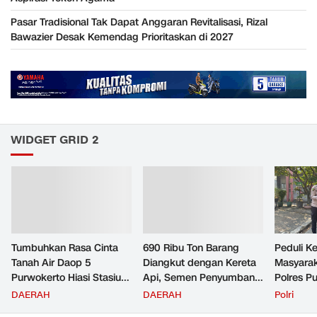
Pasar Tradisional Tak Dapat Anggaran Revitalisasi, Rizal
Bawazier Desak Kemendag Prioritaskan di 2027
WIDGET GRID 2
Tumbuhkan Rasa Cinta
690 Ribu Ton Barang
Peduli K
Tanah Air Daop 5
Diangkut dengan Kereta
Masyara
Purwokerto Hiasi Stasiun
Api, Semen Penyumbang
Polres P
dengan Ornamen
Volume Terbesar
Jemput P
DAERAH
DAERAH
Polri
Bernuansa Merah Putih
Angkutan Barang KAI
ke Pusk