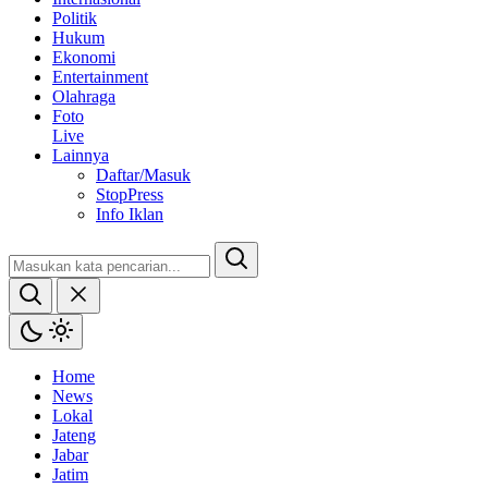
Politik
Hukum
Ekonomi
Entertainment
Olahraga
Foto
Live
Lainnya
Daftar/Masuk
StopPress
Info Iklan
Home
News
Lokal
Jateng
Jabar
Jatim