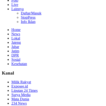
Foto
Live
Lainnya
Daftar/Masuk
StopPress
Info Iklan
Home
News
Lokal
Jateng
Jabar
Jatim
DPR
Sosial
Kesehatan
Kanal
Milik Rakyat
Exposee.id
Liputan 24 Times
Surya Media
Mata Dunia
234 News