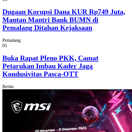
Dugaan Korupsi Dana KUR Rp749 Juta,
Mantan Mantri Bank BUMN di
Pemalang Ditahan Kejaksaan
Pemalang
05
Buka Rapat Pleno PKK, Camat
Petarukan Imbau Kader Jaga
Kondusivitas Pasca-OTT
Berita