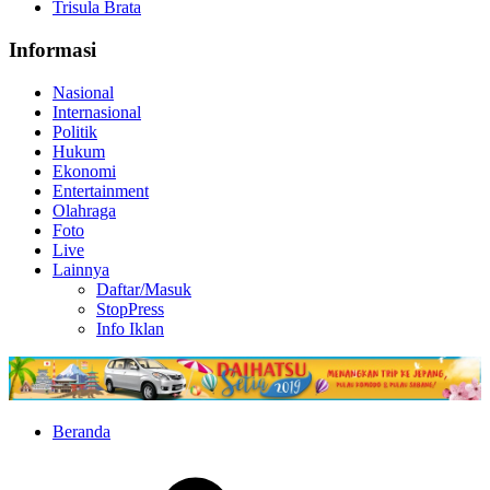
Trisula Brata
Informasi
Nasional
Internasional
Politik
Hukum
Ekonomi
Entertainment
Olahraga
Foto
Live
Lainnya
Daftar/Masuk
StopPress
Info Iklan
Beranda