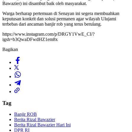
Bawazier) ini disambut baik oleh masyarakat.
Warga berharap pertemuan di Senayan ini segera membuahkan
keputusan konkrit dan solusi permanen agar wilayah Ulujami
terbebas dari ancaman banjir rob yang terus berulang.
https://www.instagram.com/p/DRGY1VwE_CI/?
igsh=b3QwaDFwdHZ1em8x
Bagikan
Tag
Banjir ROB
Berita Rizal Bawazier
Berita Rizal Bawazier Hari Ini
DPR RI