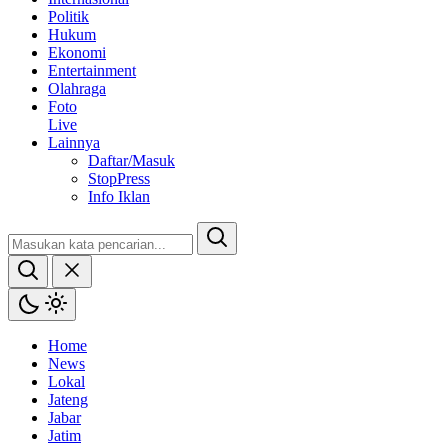
Politik
Hukum
Ekonomi
Entertainment
Olahraga
Foto
Live
Lainnya
Daftar/Masuk
StopPress
Info Iklan
Home
News
Lokal
Jateng
Jabar
Jatim