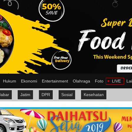
Hukum
Ekonomi
Entertainment
Olahraga
Foto
LIVE
La
Jabar
Jatim
DPR
Sosial
Kesehatan