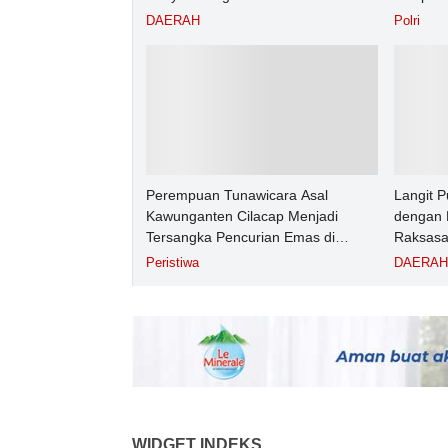
Angkutan Barang KAI Daop 5
Puskes
DAERAH
Polri
Purwokerto pada Semester 1 Tahun
2026
Perempuan Tunawicara Asal
Langit 
Kawunganten Cilacap Menjadi
dengan 
Tersangka Pencurian Emas di
Raksasa
Purbalingga
UMP Sed
Peristiwa
DAERAH
WIDGET INDEKS