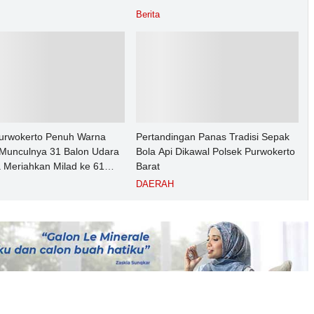
mas
Berita
Purwokerto Penuh Warna
Pertandingan Panas Tradisi Sepak
Munculnya 31 Balon Udara
Bola Api Dikawal Polsek Purwokerto
 Meriahkan Milad ke 61
Barat
ot Ribuan Warga
DAERAH