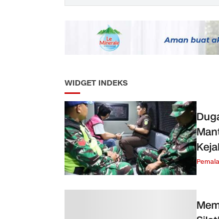
WIDGET INDEKS
Duga
Mant
Keja
Pemal
Memp