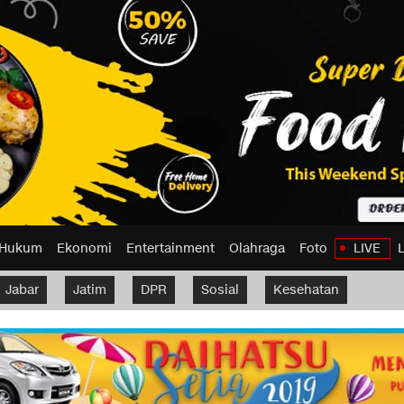
Hukum
Ekonomi
Entertainment
Olahraga
Foto
LIVE
Jabar
Jatim
DPR
Sosial
Kesehatan