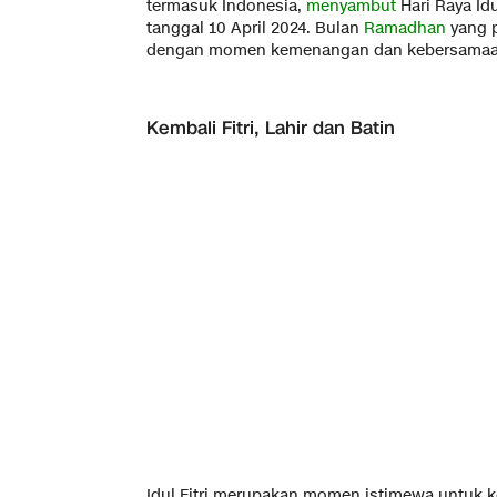
termasuk Indonesia,
menyambut
Hari Raya Idu
tanggal 10 April 2024. Bulan
Ramadhan
yang p
dengan momen kemenangan dan kebersamaan di
Kembali Fitri, Lahir dan Batin
Idul Fitri merupakan momen istimewa untuk ke