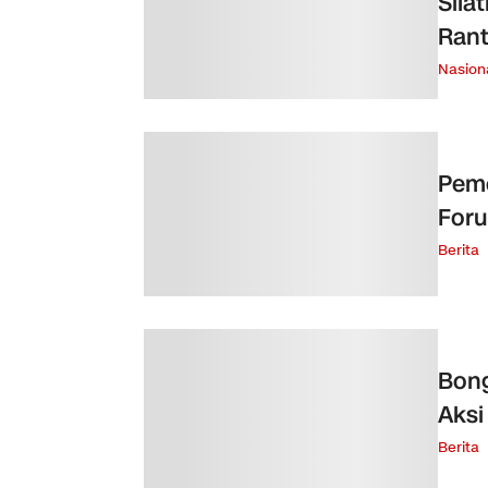
Sila
Ran
Nasion
Peme
For
Berita
Bong
Aksi
Berita