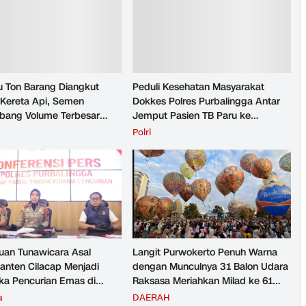
u Ton Barang Diangkut
Peduli Kesehatan Masyarakat
Kereta Api, Semen
Dokkes Polres Purbalingga Antar
ang Volume Terbesar
Jemput Pasien TB Paru ke
n Barang KAI Daop 5
Puskesmas
H
Polri
rto pada Semester 1
026
an Tunawicara Asal
Langit Purwokerto Penuh Warna
nten Cilacap Menjadi
dengan Munculnya 31 Balon Udara
ka Pencurian Emas di
Raksasa Meriahkan Milad ke 61
ngga
UMP Sedot Ribuan Warga
a
DAERAH