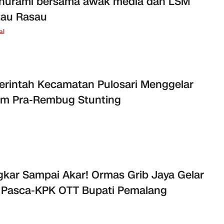
thurami bersama awak media dan LSM
tau Rasau
al
rintah Kecamatan Pulosari Menggelar
um Pra-Rembug Stunting
kar Sampai Akar! Ormas Grib Jaya Gelar
 Pasca-KPK OTT Bupati Pemalang