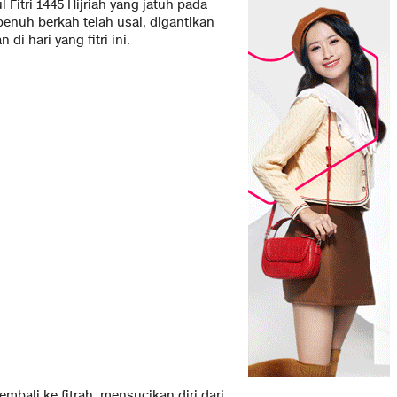
l Fitri 1445 Hijriah yang jatuh pada
enuh berkah telah usai, digantikan
 hari yang fitri ini.
mbali ke fitrah, mensucikan diri dari