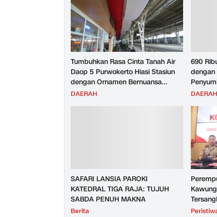
Tumbuhkan Rasa Cinta Tanah Air
690 Rib
Daop 5 Purwokerto Hiasi Stasiun
dengan 
dengan Ornamen Bernuansa
Penyumb
Merah Putih
Angkuta
DAERAH
DAERA
Purwoke
Tahun 2
SAFARI LANSIA PAROKI
Perempu
KATEDRAL TIGA RAJA: TUJUH
Kawunga
SABDA PENUH MAKNA
Tersang
Purbali
Berita
Peristiw