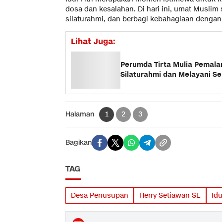
dosa dan kesalahan. Di hari ini, umat Muslim
silaturahmi, dan berbagi kebahagiaan dengan 
Lihat Juga:
Perumda Tirta Mulia Pemalan
Silaturahmi dan Melayani S
Halaman
1
2
3
Bagikan
TAG
Desa Penusupan
Herry Setiawan SE
Idu