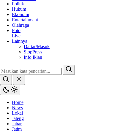
Politik
Hukum
Ekonomi
Entertainment
Olahraga
Foto
Live
Lainnya
Daftar/Masuk
StopPress
Info Iklan
Home
News
Lokal
Jateng
Jabar
Jatim