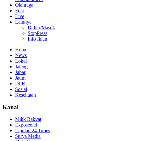
Olahraga
Foto
Live
Lainnya
Daftar/Masuk
StopPress
Info Iklan
Home
News
Lokal
Jateng
Jabar
Jatim
DPR
Sosial
Kesehatan
Kanal
Milik Rakyat
Exposee.id
Liputan 24 Times
Surya Media