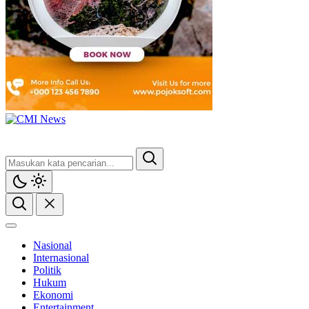
CMI News
Berani, Integritas dan Loyalitas
Nasional
Internasional
Politik
Hukum
Ekonomi
Entertainment